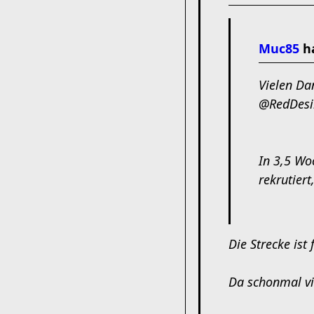
Muc85
ha
Vielen Da
@RedDesi
In 3,5 Wo
rekrutiert
Die Strecke ist
Da schonmal vi