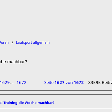
Foren
Laufsport allgemein
oche machbar?
1629
…
1672
Seite
1627
von
1672
83595 Beitr
mal Training die Woche machbar?