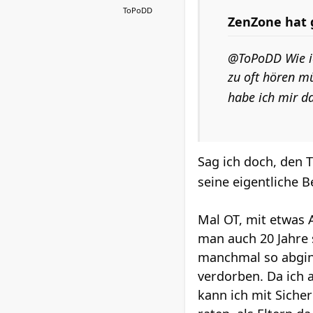
ToPoDD
ZenZone hat 
@ToPoDD Wie ic
zu oft hören m
habe ich mir 
Sag ich doch, den T
seine eigentliche 
Mal OT, mit etwas A
man auch 20 Jahre 
manchmal so abging
verdorben. Da ich a
kann ich mit Sicher