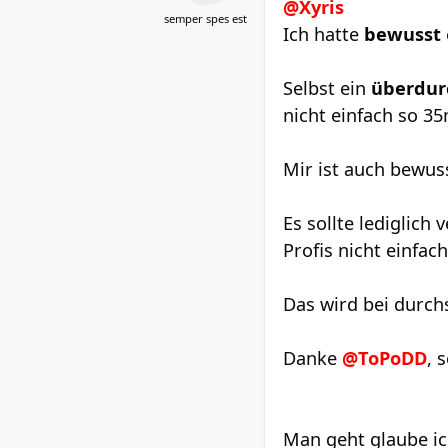
@Xyris
semper spes est
Ich hatte
bewusst
Selbst ein
überdurc
nicht einfach so 35
Mir ist auch bewuss
Es sollte lediglich
Profis nicht einfac
Das wird bei durch
Danke
@ToPoDD
, 
Man geht glaube ic