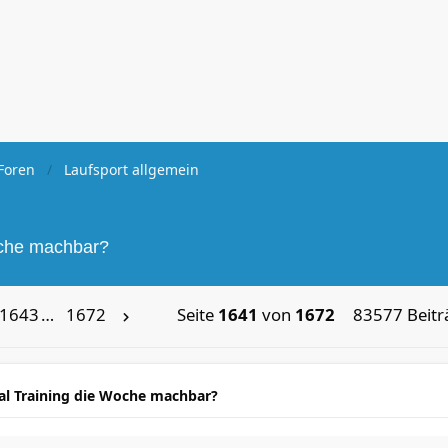
Foren
Laufsport allgemein
oche machbar?
1643
…
1672
Seite
1641
von
1672
83577 Beitr
mal Training die Woche machbar?