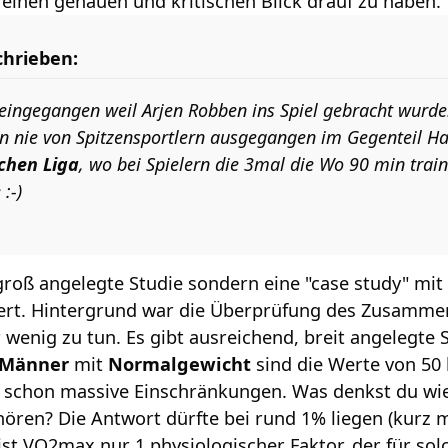
a einen genauen und kritischen Blick drauf zu haben.
chrieben:
eingegangen weil Arjen Robben ins Spiel gebracht wurde.
n nie von Spitzensportlern ausgegangen im Gegenteil Hatt
schen Liga
, wo bei Spielern die 3mal die Wo 90 min tra
:-)
 groß angelegte Studie sondern eine "case study" mi
iniert. Hintergrund war die Überprüfung des Zusamm
r wenig zu tun. Es gibt ausreichend, breit angelegte
Männer
mit
Normalgewicht
sind die Werte von 50 
 schon massive Einschränkungen. Was denkst du wie
ören? Die Antwort dürfte bei rund 1% liegen (kurz m
st VO2max nur 1 physiologischer Faktor, der für solc