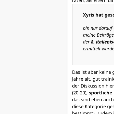
raten, als Eltern d
Xyris hat ges
bin nur darauf 
meine Beiträge
der
8. italieni
ermittelt wurde 
Das ist aber keine
Jahre alt, gut tra
der Diskussion hie
(20-29),
sportliche
das sind eben auch
diese Kategorie geh
bestimmt). Zudem i