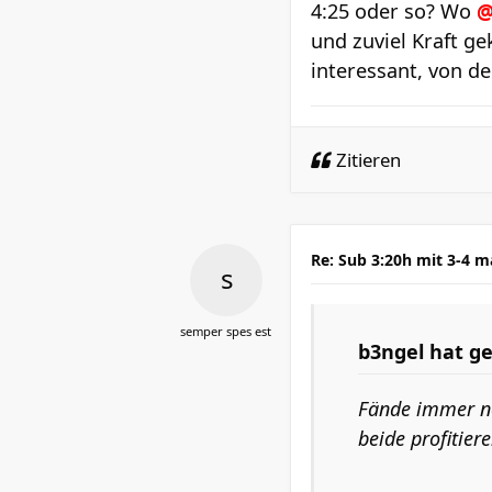
4:25 oder so? Wo
@
und zuviel Kraft g
interessant, von de
Zitieren
Re: Sub 3:20h mit 3-4 
semper spes est
b3ngel
hat ge
Fände immer no
beide profitier