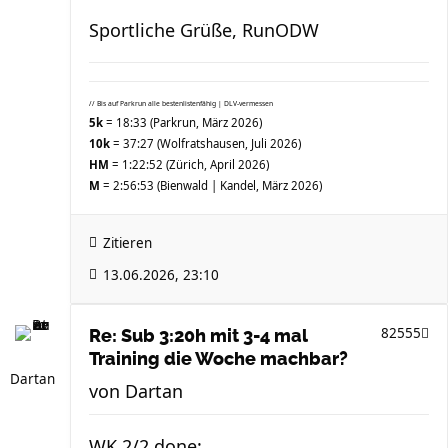
Sportliche Grüße, RunODW
// Bis auf Parkrun alle bestenlistenfähig | DLV-vermessen
5k
= 18:33 (Parkrun, März 2026)
10k
= 37:27 (Wolfratshausen, Juli 2026)
HM
= 1:22:52 (Zürich, April 2026)
M
= 2:56:53 (Bienwald | Kandel, März 2026)
Zitieren
13.06.2026, 23:10
82555
Re: Sub 3:20h mit 3-4 mal
Training die Woche machbar?
Dartan
von
Dartan
WK 2/2 done: