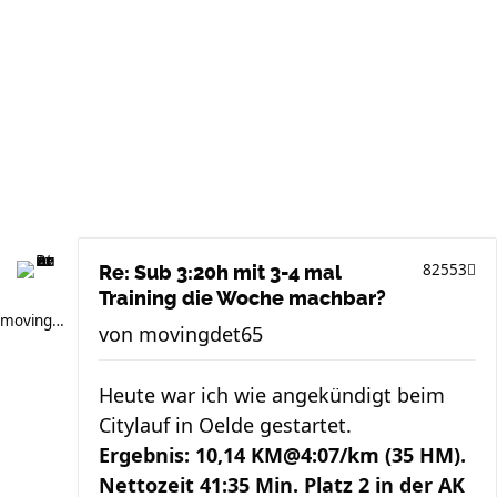
82553
Re: Sub 3:20h mit 3-4 mal
Training die Woche machbar?
movingdet65
von
movingdet65
Heute war ich wie angekündigt beim
Citylauf in Oelde gestartet.
Ergebnis: 10,14 KM@4:07/km (35 HM).
Nettozeit 41:35 Min. Platz 2 in der AK