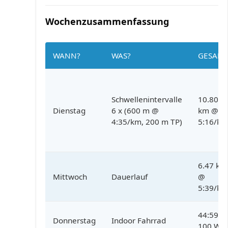
Wochenzusammenfassung
WANN?
WAS?
GESAM
Schwellenintervalle
10.80
Dienstag
6 x (600 m @
km @
4:35/km, 200 m TP)
5:16/k
6.47 km
Mittwoch
Dauerlauf
@
5:39/k
44:59 @
Donnerstag
Indoor Fahrrad
100 W