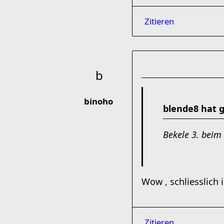
Zitieren
binoho
blende8 hat 
Bekele 3. beim
Wow , schliesslich 
Zitieren