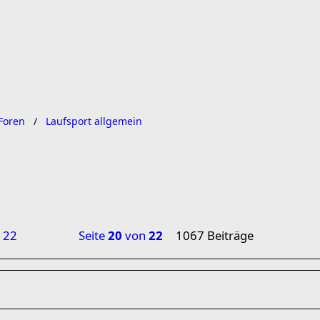
Foren
Laufsport allgemein
22
Seite
20
von
22
1067 Beiträge