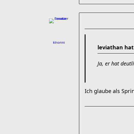
klnonni
leviathan hat
Ja, er hat deut
Ich glaube als Spri