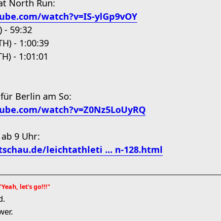
at North Run:
ube.com/watch?v=IS-ylGp9vOY
 - 59:32
H) - 1:00:39
H) - 1:01:01
 für Berlin am So:
tube.com/watch?v=Z0Nz5LoUyRQ
 ab 9 Uhr:
chau.de/leichtathleti ... n-128.html
"Yeah, let's go!!!"
d.
wer.