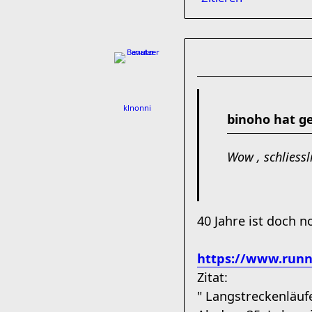
klnonni
binoho hat g
Wow , schliessl
40 Jahre ist doch no
https://www.runn
Zitat:
" Langstreckenläuf