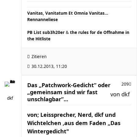
Vanitas, Vanitatum Et Omnia Vanitas...
Rennanneliese
PB List sub3h20er
&
the rules for de Offnahme in
the Hitliste
Zitieren
30.12.2013, 11:20
Das „Patchwork-Gedicht“ oder
209
„gemeinsam sind wir fast
von
dkf
dkf
unschlagbar“...
von; Leissprecher, Nerd, dkf und
Wichtelchen ,aus dem Faden „Das
Wintergedicht"