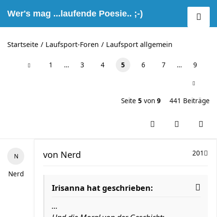
Wer's mag ...laufende Poesie.. ;-)
Startseite
Laufsport-Foren
Laufsport allgemein
1
…
3
4
5
6
7
…
9
Seite
5
von
9
441 Beiträge
von
Nerd
201
Nerd
Irisanna hat geschrieben:
...