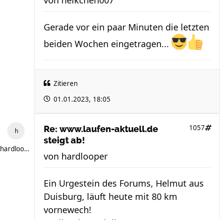
von
heikchen007
Gerade vor ein paar Minuten die letzten
beiden Wochen eingetragen...
Zitieren
01.01.2023, 18:05
1057
Re: www.laufen-aktuell.de
steigt ab!
hardlooper
von
hardlooper
Ein Urgestein des Forums, Helmut aus
Duisburg, läuft heute mit 80 km
vornewech!