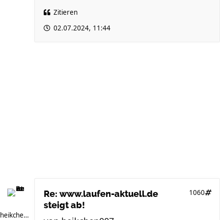
Zitieren
02.07.2024, 11:44
1060
Re: www.laufen-aktuell.de
steigt ab!
heikchen007