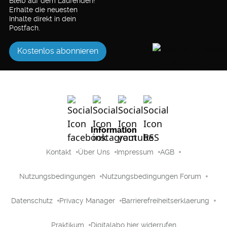
Bleib auf dem Laufenden!
Erhalte die neuesten
Inhalte direkt in dein
Postfach.
Kostenlos abonnieren
Information
Kontakt
Über Uns
Impressum
AGB
Nutzungsbedingungen
Nutzungsbedingungen Forum
Datenschutz
Privacy Manager
Barrierefreiheitserklaerung
Praktikum
Digitalabo hier widerrufen