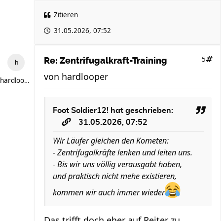
Zitieren
31.05.2026, 07:52
5
Re: Zentrifugalkraft-Training
von
hardlooper
hardlooper
Foot Soldier12!
hat geschrieben:
31.05.2026, 07:52
Wir Läufer gleichen den Kometen:
- Zentrifugalkräfte lenken und leiten uns.
- Bis wir uns völlig verausgabt haben,
und praktisch nicht mehe existieren,
kommen wir auch immer wieder
Das trifft doch eher auf Reiter zu.