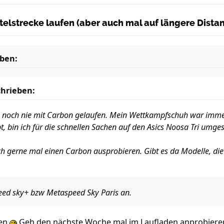
ittelstrecke laufen (aber auch mal auf längere Dist
ben:
hrieben:
ch noch nie mit Carbon gelaufen. Mein Wettkampfschuh war immer 
t, bin ich für die schnellen Sachen auf den Asics Noosa Tri umges
ch gerne mal einen Carbon ausprobieren. Gibt es da Modelle, die
eed sky+ bzw Metaspeed Sky Paris an.
len
Geh den nächste Woche mal im Laufladen anprobieren, 