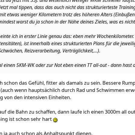
ss du jetzt mit 33J. und wesentlich weniger WKM schneller läufst
jetzt mal tippen, dass das auch nicht das strukturierteste Traini
mit etwas weniger Kilometern trotz des höheren Alters (Einbußen s
mindest warst du ja schon in der Nähe deines Zieles, was es nicht
nte ich in erster Linie genau das: eben mehr Wochenkilometer.
sitäten), ist innerhalb eines strukturierten Plans für die jeweil
Schwächen, Reizverarbeitung, Verträglichkeit,...).
l einen 5KM-WK oder zur Not eben einen TT all-out - dann hast 
h schon das Gefühl, fitter als damals zu sein. Bessere Rumpf
(auch wenn hauptsächlich durch Rad und Schwimmen erwo
g von den intensiven Einheiten.
auf die Bahn zu schaffen, dann laufe ich einen 3000m all out
ning ist schon sehr hart
n ja auch schon als Anhaltspunkt dienen.