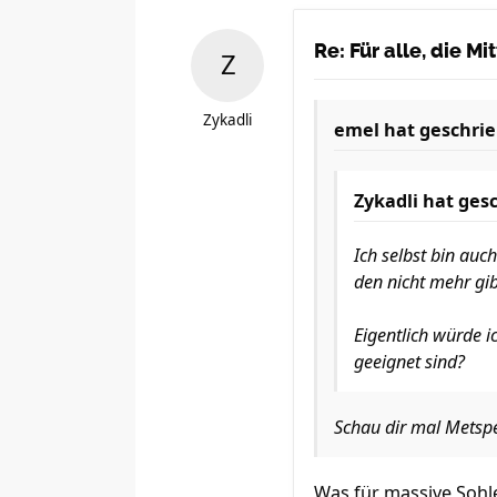
Re: Für alle, die M
Zykadli
emel
hat geschrie
Zykadli
hat gesc
Ich selbst bin au
den nicht mehr gib
Eigentlich würde i
geeignet sind?
Schau dir mal Metsp
Was für massive Soh