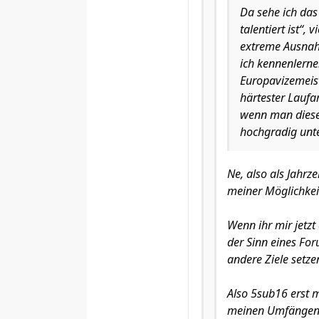
Da sehe ich das
talentiert ist“,
extreme Ausnahm
ich kennenlerne
Europavizemeis
härtester Laufa
wenn man diese 
hochgradig unte
Ne, also als Jahrz
meiner Möglichkeit
Wenn ihr mir jetzt 
der Sinn eines Foru
andere Ziele setzen
Also 5sub16 erst m
meinen Umfängen 