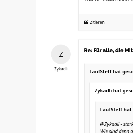
Zitieren
Re: Für alle, die M
Zykadli
LaufSteff
hat gesc
Zykadli
hat gesc
LaufSteff
hat 
@Zykadli - stark
Wie sind denn de