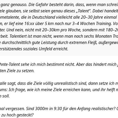
 ganz genauso. Die Gefahr besteht darin, dass, wenn man schre
 viele glauben, sie selbst seien genau dieses „Talent“. Dabei hande
etalente, die in Deutschland vielleicht alle 20–30 Jahre einmal
n, er lief eine 16:xx über 5 km nach nur 3–4 Wochen Training. V
ter. Und nein, nicht mit 20–30km pro Woche, sondern mit 180–
rbeit. Talentiert ist man nicht, wenn man nach sechs Monaten Tra
durchschnittlich gute Leistung durch extremen Fleiß, außergew
rstützendes soziales Umfeld erreicht.
ehnte-Talent sehe ich mich bestimmt nicht. Aber das hindert mich
en Ziele zu setzen.
alle sagt, dass die Ziele völlig unrealistisch sind, dann setze ich
ms: Ich frage, wie ich meine Ziele erreichen kann, und ihr helft m
 soll.
al vergessen. Sind 3000m in 9:30 für den Anfang realistischer? O
zu hoch gesteckt?