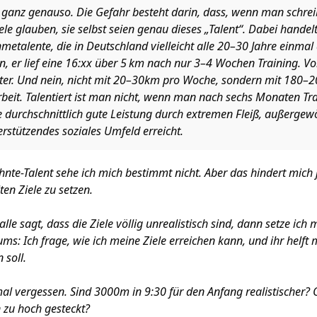
 ganz genauso. Die Gefahr besteht darin, dass, wenn man schre
 viele glauben, sie selbst seien genau dieses „Talent“. Dabei hande
etalente, die in Deutschland vielleicht alle 20–30 Jahre einmal
n, er lief eine 16:xx über 5 km nach nur 3–4 Wochen Training. V
ter. Und nein, nicht mit 20–30km pro Woche, sondern mit 180–
rbeit. Talentiert ist man nicht, wenn man nach sechs Monaten Tra
durchschnittlich gute Leistung durch extremen Fleiß, außergew
rstützendes soziales Umfeld erreicht.
ehnte-Talent sehe ich mich bestimmt nicht. Aber das hindert mich
en Ziele zu setzen.
alle sagt, dass die Ziele völlig unrealistisch sind, dann setze ich
ms: Ich frage, wie ich meine Ziele erreichen kann, und ihr helft m
 soll.
al vergessen. Sind 3000m in 9:30 für den Anfang realistischer? O
zu hoch gesteckt?