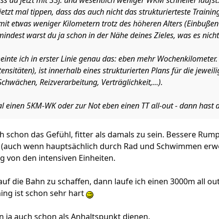
ss du jetzt mit 33J. und wesentlich weniger WKM schneller läufst
jetzt mal tippen, dass das auch nicht das strukturierteste Traini
mit etwas weniger Kilometern trotz des höheren Alters (Einbußen s
mindest warst du ja schon in der Nähe deines Zieles, was es nicht
nte ich in erster Linie genau das: eben mehr Wochenkilometer.
sitäten), ist innerhalb eines strukturierten Plans für die jeweil
Schwächen, Reizverarbeitung, Verträglichkeit,...).
l einen 5KM-WK oder zur Not eben einen TT all-out - dann hast 
h schon das Gefühl, fitter als damals zu sein. Bessere Rumpf
(auch wenn hauptsächlich durch Rad und Schwimmen erwo
g von den intensiven Einheiten.
auf die Bahn zu schaffen, dann laufe ich einen 3000m all out
ning ist schon sehr hart
n ja auch schon als Anhaltspunkt dienen.