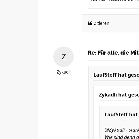
Zitieren
Re: Für alle, die M
Zykadli
LaufSteff
hat gesc
Zykadli
hat gesc
LaufSteff
hat 
@Zykadli - stark
Wie sind denn de