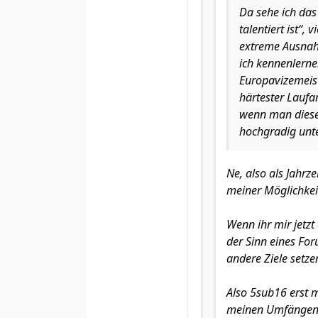
Da sehe ich das
talentiert ist“,
extreme Ausnahm
ich kennenlerne
Europavizemeis
härtester Laufa
wenn man diese 
hochgradig unte
Ne, also als Jahrz
meiner Möglichkeit
Wenn ihr mir jetzt 
der Sinn eines Foru
andere Ziele setzen
Also 5sub16 erst m
meinen Umfängen 