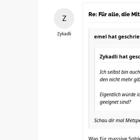
Re: Für alle, die M
Zykadli
emel
hat geschrie
Zykadli
hat gesc
Ich selbst bin au
den nicht mehr gib
Eigentlich würde i
geeignet sind?
Schau dir mal Metsp
Was für massive Soh