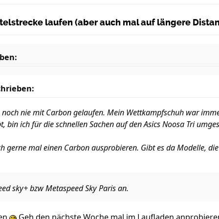
ittelstrecke laufen (aber auch mal auf längere Dist
ben:
hrieben:
ch noch nie mit Carbon gelaufen. Mein Wettkampfschuh war immer 
t, bin ich für die schnellen Sachen auf den Asics Noosa Tri umges
ch gerne mal einen Carbon ausprobieren. Gibt es da Modelle, die
eed sky+ bzw Metaspeed Sky Paris an.
len
Geh den nächste Woche mal im Laufladen anprobieren, 