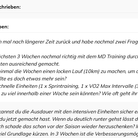
chrieben:
ben:
h mal nach längerer Zeit zurück und habe nochmal zwei Frag
ächsten 3 Wochen nochmal richtig mit dem MD Training durch
ten ausreichend gemacht.
 einmal die Wochen einen locken Lauf (10km) zu machen, um
llte es doch etwas mehr sein?
chnelle Einheiten (1 x Sprintraining, 1 x VO2 Max Intervalle (
u viel innerhalb einer Woche sein könnten? Wie oft geht ih
nnst du die Ausdauer mit den intensiven Einheiten sicher er
u jetzt gemacht hast. Wenn du deutlich runter gehst lässt 
h schade das schon vor der Saison wieder herzuschenken? Im
 viel Grundlage kürzen. In 3 Wochen ist die Verbesserungsmö