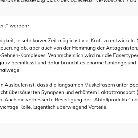
ellkraftverbesserung durch den DL etwas "verwaschen"? Da h
ert" werden?
higkeit, in sehr kurzer Zeit möglichst viel Kraft zu entwickeln
euerung ab, aber auch von der Hemmung der Antagonisten, 
l‑Sehnen‑Komplexes. Wahrscheinlich wird nur die Fasertypen
tiv beeinflusst und dafür braucht es enorme Umfänge und seh
gnalwege.
en Ausläufen ist, dass die langsamen Muskelfasern unter Be
eicht übersäuerten Synapsen und erhöhtem Laktattransport 
n. Auch die verbesserte Beseitigung der „Abfallprodukte“ 
wichtige Rolle. Eigentlich überwiegend Vorteile.