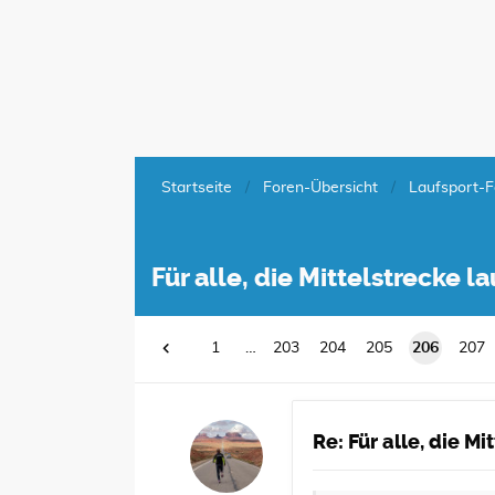
Startseite
Foren-Übersicht
Laufsport-F
Für alle, die Mittelstrecke 
1
…
203
204
205
206
207
Re: Für alle, die M