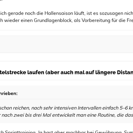
ich gerade noch die Hallensaison läuft, ist es sozusagen nich
 wieder einen Grundlagenblock, als Vorbereitung für die Frei
ittelstrecke laufen (aber auch mal auf längere Dist
hrieben:
schon reichen, nach sehr intensiven Intervallen einfach 5–6 k
nach zwei bis drei Mal entwickelt man eine Routine, die d
ch Sprinttraining. Ja hart aber machbar bei Gewöhnung. Sum