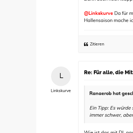
@Linkskurve
Da für m
Hallensaison mache ich
Zitieren
Re: Für alle, die M
Linkskurve
Ranaerob
hat gesc
Ein Tipp: Es würde 
immer schwer, aber 
Wie ist das mit DL na