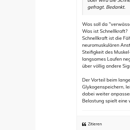
oder wird die Schn
gefragt. Bedankt.
Was soll da "verwäss
Was ist Schnellkraft?
Schnellkraft ist die Fä
neuromuskulären Anst
Steifigkeit des Muske
langsames Laufen nega
über völlig andere Si
Der Vorteil beim lang
Glykogenspeichern, l
dabei weiter anpasse
Belastung spielt eine 
Zitieren