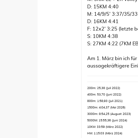
D: 15KM 4:40
M: 14/9/5' 3:37/35/3
D: 16KM 4:41
F: 12x2' 3:25 (letzte
S: 10KM 4:38
S: 27KM 4:22 (7KM EB
Am 1. März bin ich für
aussagekräftigere Ein
200m: 25,38 (Juli 2022)
400m: 53,70 (Juni 2022)
800m: 1:58,93 (Juli 2021)
1500m: 4:04,37 (Mai 2026)
3000m: 8:54,25 (August 2023)
5000M: 15:55,36 (Juni 2024)
10KM: 33:59 (März 2022)
HM: 1:15:03 (März 2024)