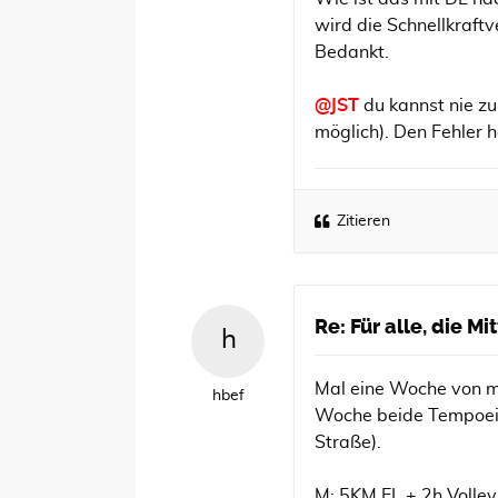
wird die Schnellkraft
Bedankt.
@JST
du kannst nie zu
möglich). Den Fehler h
Zitieren
Re: Für alle, die M
Mal eine Woche von mir
hbef
Woche beide Tempoein
Straße).
M: 5KM EL + 2h Volle