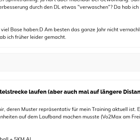
verbesserung durch den DL etwas "verwaschen"? Da hab ich m
 viel Base haben:D Am besten das ganze Jahr nicht vernachlä
ab ich früher leider gemacht.
ittelstrecke laufen (aber auch mal auf längere Dist
, deren Muster repräsentativ für mein Training aktuell ist. 
heiten auf dem Laufband machen musste (Vo2Max am Freit
yball + 5KM AL