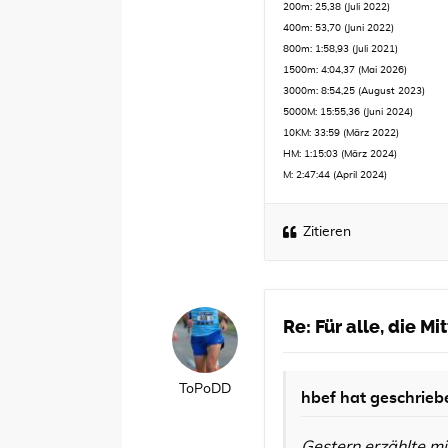
200m: 25,38 (Juli 2022)
400m: 53,70 (Juni 2022)
800m: 1:58,93 (Juli 2021)
1500m: 4:04,37 (Mai 2026)
3000m: 8:54,25 (August 2023)
5000M: 15:55,36 (Juni 2024)
10KM: 33:59 (März 2022)
HM: 1:15:03 (März 2024)
M: 2:47:44 (April 2024)
Zitieren
Re: Für alle, die M
ToPoDD
hbef
hat geschrieb
Gestern erzählte m