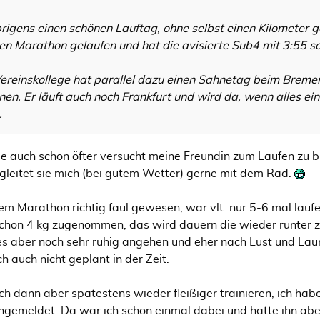
brigens einen schönen Lauftag, ohne selbst einen Kilometer
rsten Marathon gelaufen und hat die avisierte Sub4 mit 3:55 s
reinskollege hat parallel dazu einen Sahnetag beim Breme
en. Er läuft auch noch Frankfurt und wird da, wenn alles e
.
e auch schon öfter versucht meine Freundin zum Laufen zu b
leitet sie mich (bei gutem Wetter) gerne mit dem Rad.
dem Marathon richtig faul gewesen, war vlt. nur 5-6 mal laufe
 schon 4 kg zugenommen, das wird dauern die wieder runter
s aber noch sehr ruhig angehen und eher nach Lust und Lau
ch auch nicht geplant in der Zeit.
 dann aber spätestens wieder fleißiger trainieren, ich hab
emeldet. Da war ich schon einmal dabei und hatte ihn abe