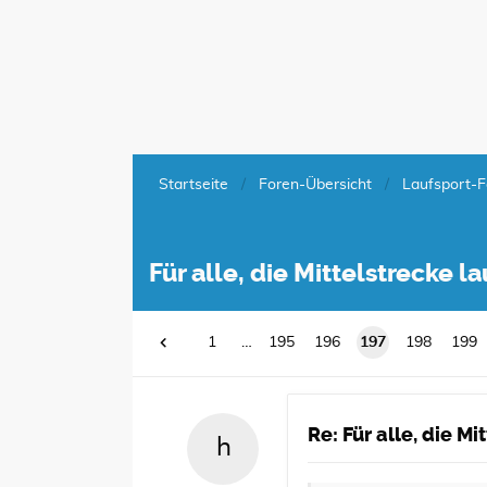
Startseite
Foren-Übersicht
Laufsport-F
Für alle, die Mittelstrecke 
1
…
195
196
197
198
199
Re: Für alle, die M