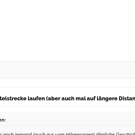
ittelstrecke laufen (aber auch mal auf längere Dist
en:
ir noch jemand (auch nur vom Hörensagen) ähnliche Geschic