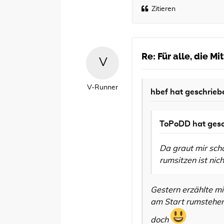
Zitieren
Re: Für alle, die M
V-Runner
hbef
hat geschrieb
ToPoDD
hat gesc
Da graut mir scho
rumsitzen ist nic
Gestern erzählte m
am Start rumstehen 
doch