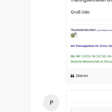
Trainingseinheiten u
Gruß Udo
,
"Faszination Marathon"
die Laufseite von I
Mit Trainingsplänen für 10 km, H
HM: 1:25:53 / M: 3:01:50 / 6h
PB:
Deutsche Meisterschaft im 24h-La
Zitieren