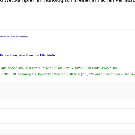
nd Wettkämpfen immunologisch in einer ähnlichen Verfass
nes und Udo auch für Einsteiger.
albmarathon, Marathon und Ultraläufe
-Lauf: 70,568 km / 100 km: 9:07:42 / 100 Meilen: 17:18:55 / 24h-Lauf: 219,273 km
uf 2015: 10. Gesamtplatz, Deutscher Meister in AK M60 (200,720 km) / Spartathlon 2016: 34: