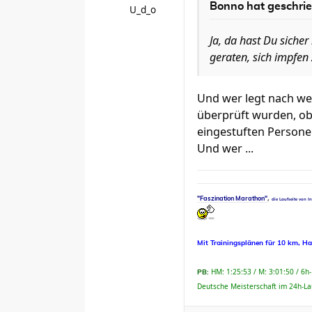
Bonno hat geschri
U_d_o
Ja, da hast Du sicher
geraten, sich impfen 
Und wer legt nach wel
überprüft wurden, ob
eingestuften Persone
Und wer ...
,
"Faszination Marathon"
die Laufseite von I
Mit Trainingsplänen für 10 km, H
HM: 1:25:53 / M: 3:01:50 / 6h
PB:
Deutsche Meisterschaft im 24h-La