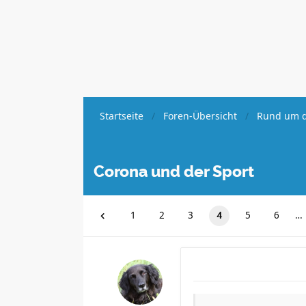
Startseite
Foren-Übersicht
Rund um d
Corona und der Sport
1
2
3
5
6
…
4