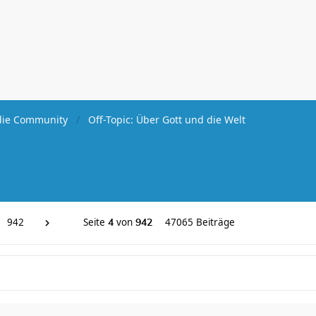
ie Community
Off-Topic: Über Gott und die Welt
942
Seite
von
47065 Beiträge
4
942