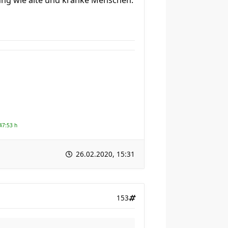
ung wie alte und kranke Menschen.
47:53 h
26.02.2020, 15:31
153