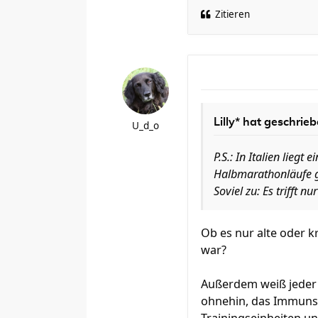
Zitieren
Lilly* hat geschrieb
U_d_o
P.S.: In Italien liegt
Halbmarathonläufe g
Soviel zu: Es trifft 
Ob es nur alte oder k
war?
Außerdem weiß jeder L
ohnehin, das Immunsy