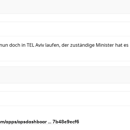
f nun doch in TEL Aviv laufen, der zuständige Minister hat es 
om/apps/opsdashboar ... 7b48e9ecf6