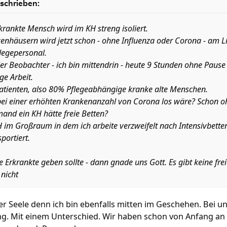
schrieben:
krankte Mensch wird im KH streng isoliert.
enhäusern wird jetzt schon - ohne Influenza oder Corona - am Li
flegepersonal.
iller Beobachter - ich bin mittendrin - heute 9 Stunden ohne Paus
ge Arbeit.
atienten, also 80% Pflegeabhängige kranke alte Menschen.
 bei einer erhöhten Krankenanzahl von Corona los wäre? Schon 
mand ein KH hätte freie Betten?
H im Großraum in dem ich arbeite verzweifelt nach Intensivbette
portiert.
e Erkrankte geben sollte - dann gnade uns Gott. Es gibt keine fr
 nicht
er Seele denn ich bin ebenfalls mitten im Geschehen. Bei 
ng. Mit einem Unterschied. Wir haben schon von Anfang a