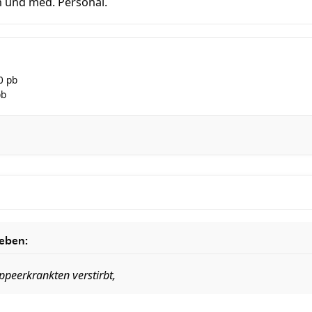
n und med. Personal.
0 pb
pb
ieben:
ppeerkrankten verstirbt,