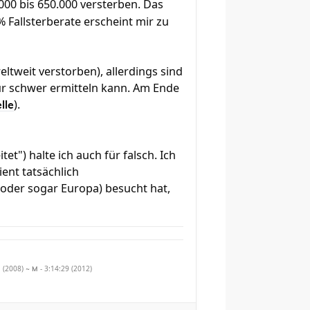
000 bis 650.000 versterben. Das
 Fallsterberate erscheint mir zu
ltweit verstorben), allerdings sind
 nur schwer ermitteln kann. Am Ende
).
lle
et") halte ich auch für falsch. Ich
ent tatsächlich
oder sogar Europa) besucht hat,
1 (2008)
- 3:14:29 (2012)
~ M