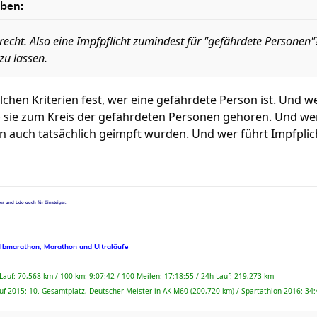
eben:
 recht. Also eine Impfpflicht zumindest für "gefährdete Personen"?
zu lassen.
chen Kriterien fest, wer eine gefährdete Person ist. Und w
 sie zum Kreis der gefährdeten Personen gehören. Und wer 
n auch tatsächlich geimpft wurden. Und wer führt Impfpli
nes und Udo auch für Einsteiger.
albmarathon, Marathon und Ultraläufe
-Lauf: 70,568 km / 100 km: 9:07:42 / 100 Meilen: 17:18:55 / 24h-Lauf: 219,273 km
uf 2015: 10. Gesamtplatz, Deutscher Meister in AK M60 (200,720 km) / Spartathlon 2016: 34: