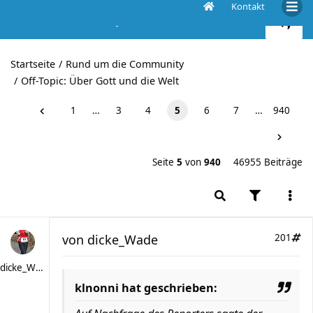
Kontakt
Corona und der Sport
Startseite
Rund um die Community
Off-Topic: Über Gott und die Welt
1
…
3
4
5
6
7
…
940
Seite
5
von
940
46955 Beiträge
von
dicke_Wade
201
dicke_Wade
klnonni hat geschrieben: