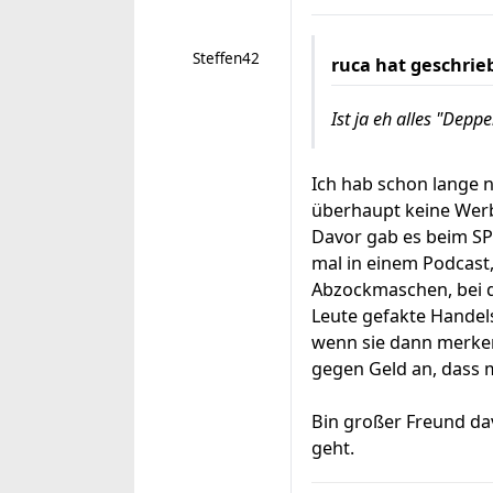
Steffen42
ruca
hat geschrie
Ist ja eh alles "Depp
Ich hab schon lange 
überhaupt keine Wer
Davor gab es beim SP
mal in einem Podcast,
Abzockmaschen, bei de
Leute gefakte Handel
wenn sie dann merken
gegen Geld an, dass m
Bin großer Freund dav
geht.