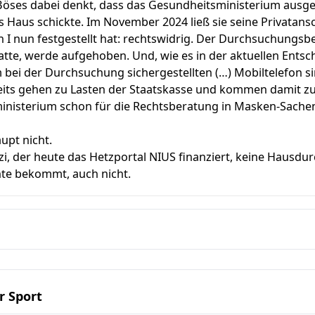
 Böses dabei denkt, dass das Gesundheitsministerium ausg
s Haus schickte. Im November 2024 ließ sie seine Privatansc
n I nun festgestellt hat: rechtswidrig. Der Durchsuchungsb
atte, werde aufgehoben. Und, wie es in der aktuellen Entsch
bei der Durchsuchung sichergestellten (…) Mobiltelefon s
eits gehen zu Lasten der Staatskasse und kommen damit zu 
inisterium schon für die Rechtsberatung in Masken-Sachen
pt nicht.
i, der heute das Hetzportal NIUS finanziert, keine Hausd
te bekommt, auch nicht.
r Sport