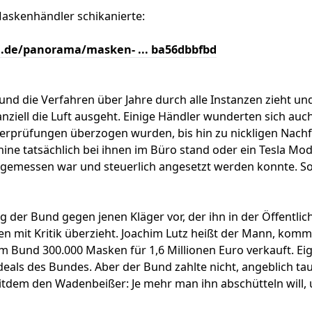
askenhändler schikanierte:
l.de/panorama/masken- ... ba56dbbfbd
Bund die Verfahren über Jahre durch alle Instanzen zieht un
nziell die Luft ausgeht. Einige Händler wunderten sich auch,
erprüfungen überzogen wurden, bis hin zu nickligen Nachf
ne tatsächlich bei ihnen im Büro stand oder ein Tesla Mode
emessen war und steuerlich angesetzt werden konnte. So 
 der Bund gegen jenen Kläger vor, der ihn in der Öffentli
ten mit Kritik überzieht. Joachim Lutz heißt der Mann, ko
m Bund 300.000 Masken für 1,6 Millionen Euro verkauft. Ei
eals des Bundes. Aber der Bund zahlte nicht, angeblich ta
itdem den Wadenbeißer: Je mehr man ihn abschütteln will, 