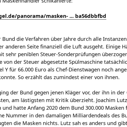
 Maskenhändler schikanierte:
gel.de/panorama/masken- ... ba56dbbfbd
r Bund die Verfahren über Jahre durch alle Instanzen
er anderen Seite finanziell die Luft ausgeht. Einige 
 mit sehr peniblen Steuer-Sonderprüfungen überzogen
e von der Steuer abgesetzte Spülmaschine tatsächli
el Y für 66.000 Euro als Chef-Dienstwagen noch ang
onnte. So erzählt das zumindest einer von ihnen.
ing der Bund gegen jenen Kläger vor, der ihn in der
sten, am lästigsten mit Kritik überzieht. Joachim Lu
 und hatte Anfang 2020 dem Bund 300.000 Masken für
eine Nummer in den damaligen Milliardendeals des B
augten die Masken nichts. Lutz sah es anders und gi