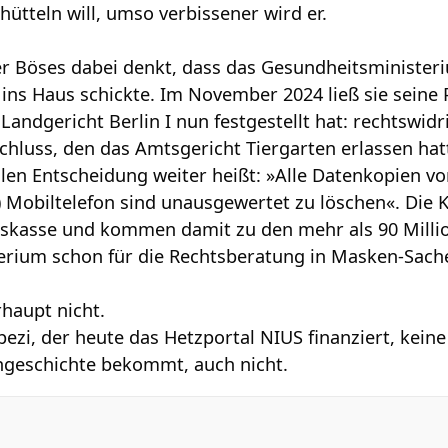
ütteln will, umso verbissener wird er.
er Böses dabei denkt, dass das Gesundheitsminister
 ins Haus schickte. Im November 2024 ließ sie seine 
 Landgericht Berlin I nun festgestellt hat: rechtswidr
luss, den das Amtsgericht Tiergarten erlassen hat
ellen Entscheidung weiter heißt: »Alle Datenkopien 
…) Mobiltelefon sind unausgewertet zu löschen«. Die 
tskasse und kommen damit zu den mehr als 90 Millio
rium schon für die Rechtsberatung in Masken-Sache
haupt nicht.
ezi, der heute das Hetzportal NIUS finanziert, ke
ngeschichte bekommt, auch nicht.