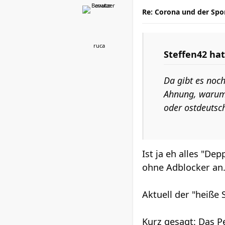
Re: Corona und der Spo
ruca
Steffen42
hat
Da gibt es noc
Ahnung, warum Z
oder ostdeutsch
Ist ja eh alles "De
ohne Adblocker an
Aktuell der "heiße 
Kurz gesagt: Das P