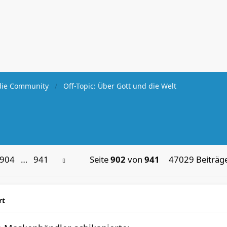
ie Community
Off-Topic: Über Gott und die Welt
904
…
941
Seite
902
von
941
47029 Beiträg
rt