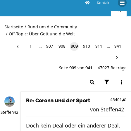
Kontakt
Corona und der Sport
Startseite
Rund um die Community
Off-Topic: Über Gott und die Welt
1
…
907
908
910
911
…
941
909
Seite
von
47027 Beiträge
909
941
45401
Re: Corona und der Sport
von
Steffen42
Steffen42
Doch kein Deal oder ein anderer Deal.