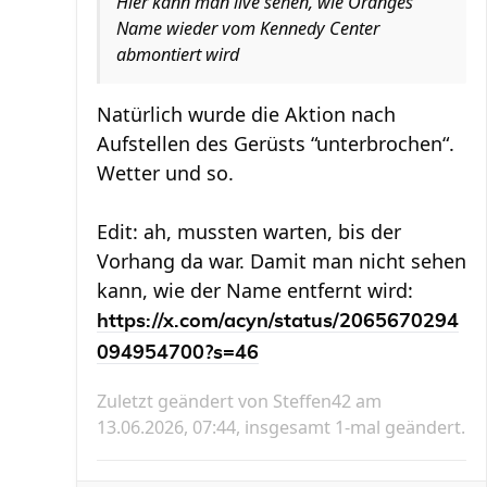
Hier kann man live sehen, wie Oranges
Name wieder vom Kennedy Center
abmontiert wird
Natürlich wurde die Aktion nach
Aufstellen des Gerüsts “unterbrochen“.
Wetter und so.
Edit: ah, mussten warten, bis der
Vorhang da war. Damit man nicht sehen
kann, wie der Name entfernt wird:
https://x.com/acyn/status/2065670294
094954700?s=46
Zuletzt geändert von
Steffen42
am
13.06.2026, 07:44, insgesamt 1-mal geändert.