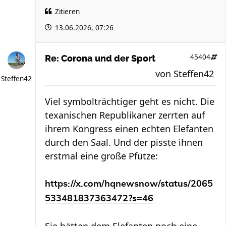
Zitieren
13.06.2026, 07:26
45404
Re: Corona und der Sport
von
Steffen42
Steffen42
Viel symbolträchtiger geht es nicht. Die
texanischen Republikaner zerrten auf
ihrem Kongress einen echten Elefanten
durch den Saal. Und der pisste ihnen
erstmal eine große Pfütze:
https://x.com/hqnewsnow/status/2065
533481837363472?s=46
Sie hätten dem Elefanten noch eine