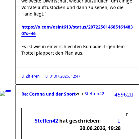
weltweite Ölwirtschaft wieder aufzufüllen, um einige
Vorräte aufzustocken und dann zu sehen, wo die
Hand liegt.“
https://x.com/osint613/status/207225014685161483
0?s=46
Es ist wie in einer schlechten Komödie. Irgendein
Trottel plappert den Plan aus.
Zitieren
01.07.2026, 12:47
von
Steffen42
Re: Corona und der Sport
45962
Steffen42
hat geschrieben:
30.06.2026, 19:28