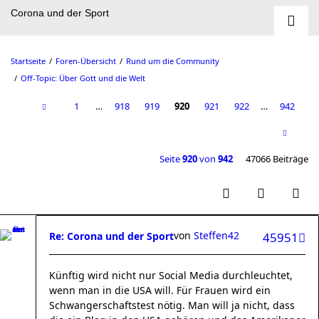
Corona und der Sport
Startseite
Foren-Übersicht
Rund um die Community
Off-Topic: Über Gott und die Welt
1
…
918
919
920
921
922
…
942
Seite
920
von
942
47066 Beiträge
von
Steffen42
Re: Corona und der Sport
45951
Künftig wird nicht nur Social Media durchleuchtet,
wenn man in die USA will. Für Frauen wird ein
Schwangerschaftstest nötig. Man will ja nicht, dass