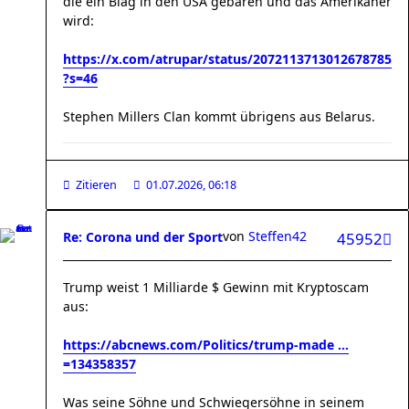
die ein Blag in den USA gebären und das Amerikaner
wird:
https://x.com/atrupar/status/2072113713012678785
?s=46
Stephen Millers Clan kommt übrigens aus Belarus.
Zitieren
01.07.2026, 06:18
von
Steffen42
Re: Corona und der Sport
45952
Trump weist 1 Milliarde $ Gewinn mit Kryptoscam
aus:
https://abcnews.com/Politics/trump-made ...
=134358357
Was seine Söhne und Schwiegersöhne in seinem