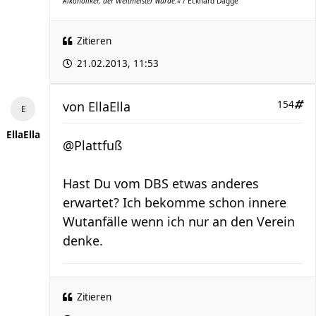
Alkoholiker, der Weltmeister wurde.«
/ Eckhard Dagge
Zitieren
21.02.2013, 11:53
von
EllaElla
154
EllaElla
@Plattfuß
Hast Du vom DBS etwas anderes
erwartet? Ich bekomme schon innere
Wutanfälle wenn ich nur an den Verein
denke.
Zitieren