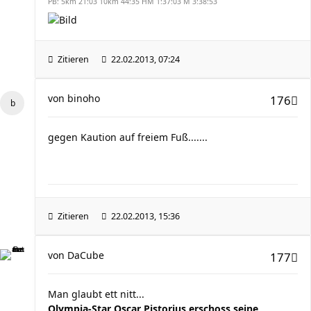
PB: 5km 21:03 10km 44:35 HM 1:37:03 M 3:38:53
Zitieren
22.02.2013, 07:24
von
binoho
176
gegen Kaution auf freiem Fuß.......
Zitieren
22.02.2013, 15:36
von
DaCube
177
Man glaubt ett nitt...
Olympia-Star Oscar Pistorius erschoss seine