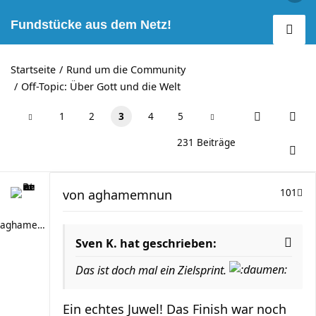
Fundstücke aus dem Netz!
Startseite
Rund um die Community
Off-Topic: Über Gott und die Welt
1
2
3
4
5
231 Beiträge
von
aghamemnun
101
aghamemnun
Sven K. hat geschrieben:
Das ist doch mal ein Zielsprint.
Ein echtes Juwel! Das Finish war noch