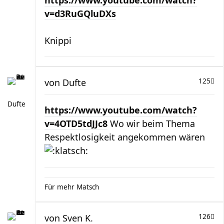
https://www.youtube.com/watch?
v=d3RuGQluDXs
Knippi
von
Dufte
125
Dufte
https://www.youtube.com/watch?
v=4OTD5tdJJc8
Wo wir beim Thema
Respektlosigkeit angekommen wären
Für mehr Matsch
von
Sven K.
126