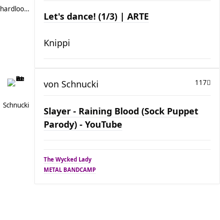
hardlooper
Let's dance! (1/3) | ARTE
Knippi
von
Schnucki
117
Schnucki
Slayer - Raining Blood (Sock Puppet
Parody) - YouTube
The Wycked Lady
METAL BANDCAMP