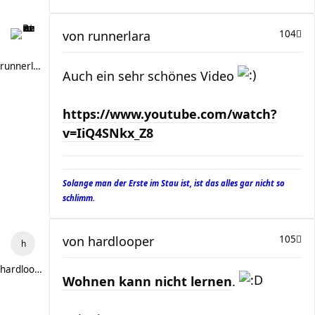
von
runnerlara
104
runnerlara
Auch ein sehr schönes Video
https://www.youtube.com/watch?
v=IiQ4SNkx_Z8
Solange man der Erste im Stau ist, ist das alles gar nicht so
schlimm.
von
hardlooper
105
hardlooper
Wohnen kann nicht lernen
.