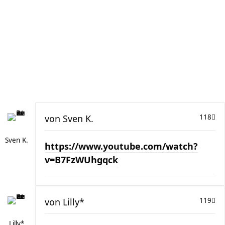
von
Sven K.
118
Sven K.
https://www.youtube.com/watch?
v=B7FzWUhgqck
von
Lilly*
119
Lilly*