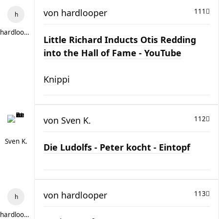
von
hardlooper
111
hardlooper
Little Richard Inducts Otis Redding
into the Hall of Fame - YouTube
Knippi
von
Sven K.
112
Sven K.
Die Ludolfs - Peter kocht - Eintopf
von
hardlooper
113
hardlooper