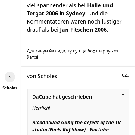
viel spannender als bei
Haile und
Tergat 2006 in Sydney
, und die
Kommentatoren waren noch lustiger
drauf als bei
Jan Fitschen 2006
.
Дуа кинум йах иди, ту пуц ца бофт тар ту-хез
йатов̌!
von
Scholes
102
Scholes
DaCube hat geschrieben:
Herrlich!
Bloodhound Gang the defeat of the TV
studio (Niels Ruf Show) - YouTube