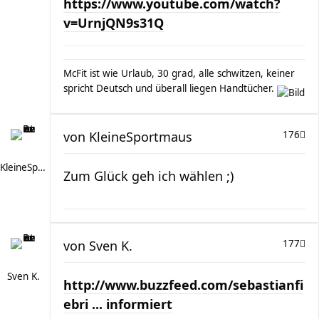
https://www.youtube.com/watch?
v=UrnjQN9s31Q
McFit ist wie Urlaub, 30 grad, alle schwitzen, keiner
spricht Deutsch und überall liegen Handtücher.
von
KleineSportmaus
176
KleineSportmaus
Zum Glück geh ich wählen ;)
von
Sven K.
177
Sven K.
http://www.buzzfeed.com/sebastianfi
ebri ... informiert