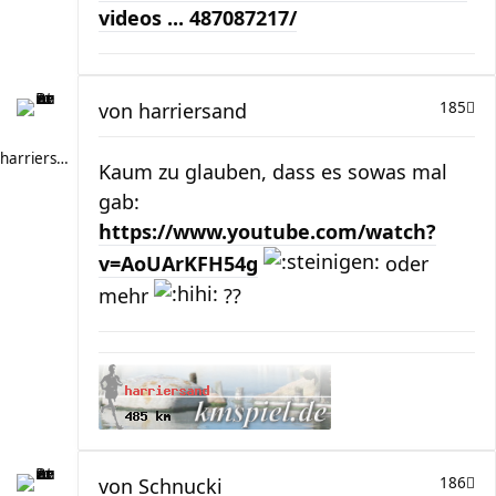
videos ... 487087217/
von
harriersand
185
harriersand
Kaum zu glauben, dass es sowas mal
gab:
https://www.youtube.com/watch?
v=AoUArKFH54g
oder
mehr
??
von
Schnucki
186