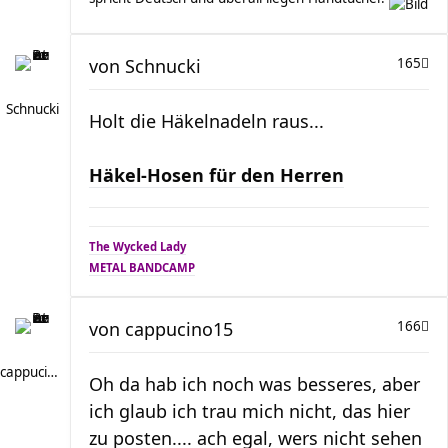
von
Schnucki
165
Schnucki
Holt die Häkelnadeln raus...
Häkel-Hosen für den Herren
The Wycked Lady
METAL BANDCAMP
von
cappucino15
166
cappucino15
Oh da hab ich noch was besseres, aber
ich glaub ich trau mich nicht, das hier
zu posten.... ach egal, wers nicht sehen