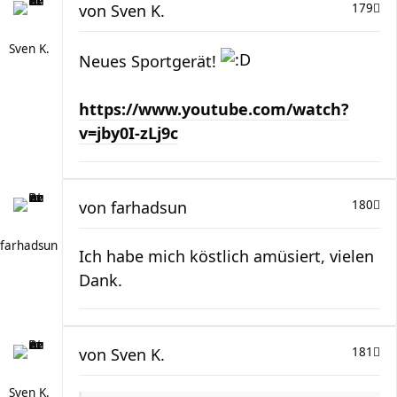
von
Sven K.
179
Sven K.
Neues Sportgerät!
https://www.youtube.com/watch?
v=jby0I-zLj9c
von
farhadsun
180
farhadsun
Ich habe mich köstlich amüsiert, vielen
Dank.
von
Sven K.
181
Sven K.