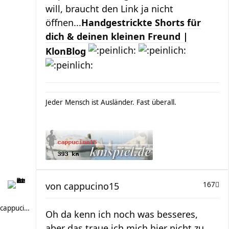
will, braucht den Link ja nicht
öffnen...
Handgestrickte Shorts für
dich & deinen kleinen Freund |
KlonBlog
Jeder Mensch ist Ausländer. Fast überall.
von
cappucino15
167
cappucino15
Oh da kenn ich noch was besseres,
aber das traue ich mich hier nicht zu