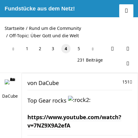
Fundstücke aus dem Netz!
Startseite
Rund um die Community
Off-Topic: Über Gott und die Welt
1
2
3
4
5
231 Beiträge
von
DaCube
151
DaCube
Top Gear rocks
https://www.youtube.com/watch?
v=7NZ9X9A2efA