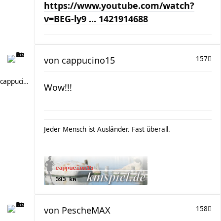
https://www.youtube.com/watch?
v=BEG-ly9 ... 1421914688
von
cappucino15
157
cappucino15
Wow!!!
Jeder Mensch ist Ausländer. Fast überall.
von
PescheMAX
158