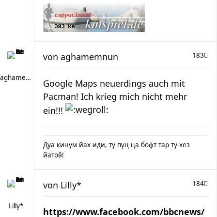
von
aghamemnun
183
aghamemnun
Google Maps neuerdings auch mit
Pacman! Ich krieg mich nicht mehr
ein!!!
Дуа кинум йах иди, ту пуц ца бофт тар ту-хез
йатов̌!
von
Lilly*
184
Lilly*
https://www.facebook.com/bbcnews/