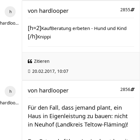
von
hardlooper
2855
hardlooper
[h=2]
KaufBeratung erbeten - Hund und Kind
[/h]
Knippi
Zitieren
20.02.2017, 10:07
von
hardlooper
2856
hardlooper
Für den Fall, dass jemand plant, ein
Haus in Eigenleistung zu bauen: nicht
in Neuhof (Landkreis Teltow-Fläming)!