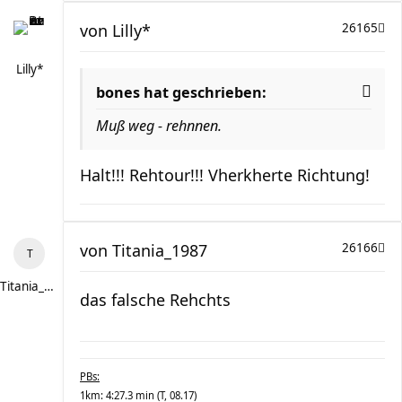
von
Lilly*
26165
Lilly*
bones hat geschrieben:
Muß weg - rehnnen.
Halt!!! Rehtour!!! Vherkherte Richtung!
von
Titania_1987
26166
Titania_1987
das falsche Rehchts
PBs:
1km: 4:27.3 min (T, 08.17)