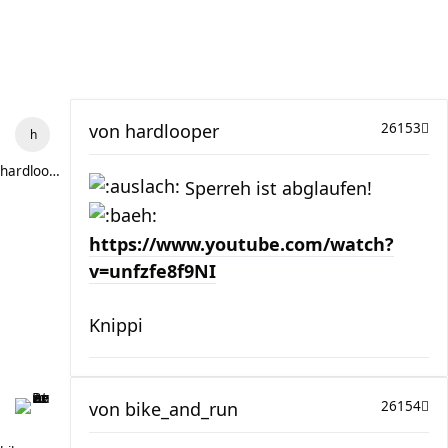
von
hardlooper
26153
hardlooper
Sperreh ist abglaufen!
https://www.youtube.com/watch?
v=unfzfe8f9NI
Knippi
von
bike_and_run
26154