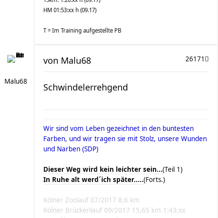
HM 01:53:xx h (09.17)
T = Im Training aufgestellte PB
von
Malu68
26171
Malu68
Schwindelerrehgend
Wir sind vom Leben gezeichnet in den buntesten
Farben, und wir tragen sie mit Stolz, unsere Wunden
und Narben (SDP)
Dieser Weg wird kein leichter sein...
(Teil 1)
In Ruhe alt werd´ich später.....
(Forts.)
Kölner Zoolauf 07/2017 8,6 km
Kölner Brückenlauf 09/2017 15,65 km 1:43:xx