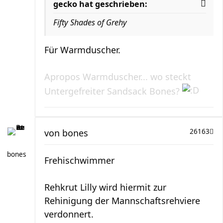
gecko hat geschrieben:
Fifty Shades of Grehy
Für Warmduscher.
Apropos Warmduscher... wo steckt
Untergefreiter Sandsack Bones?
von
bones
26163
bones
Frehischwimmer
Rehkrut Lilly wird hiermit zur
Rehinigung der Mannschaftsrehviere
verdonnert.