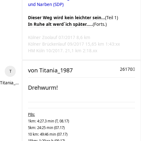
und Narben (SDP)
Dieser Weg wird kein leichter sein...
(Teil 1)
In Ruhe alt werd´ich später.....
(Forts.)
Kölner Zoolauf 07/2017 8,6 km
Kölner Brückenlauf 09/2017 15,65 km 1:43:xx
HM Köln 10/2017. 21,1 km 2:18.xx
von
Titania_1987
26170
Titania_1987
Drehwurm!
PBs:
1km: 4:27.3 min (T, 08.17)
5km: 24:25 min (07.17)
10 km: 49:46 min (07.17)
15km: 1:20:xx h (09.17)