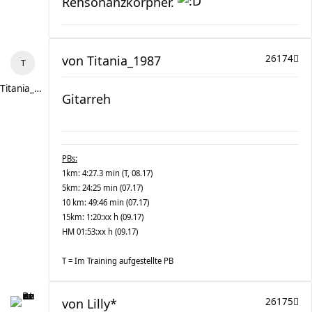
Rehsonanzkörpher.
von
Titania_1987
26174
Titania_1987
Gitarreh
PBs:
1km: 4:27.3 min (T, 08.17)
5km: 24:25 min (07.17)
10 km: 49:46 min (07.17)
15km: 1:20:xx h (09.17)
HM 01:53:xx h (09.17)
T = Im Training aufgestellte PB
von
Lilly*
26175