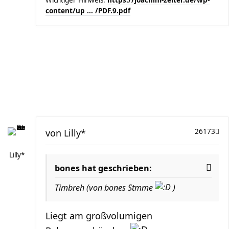
Wichtiger Hinweis:
https://joachim-zelter.de/wp-
content/up ... /PDF.9.pdf
von
Lilly*
26173
Lilly*
bones hat geschrieben:
Timbreh (von bones Stmme
)
Liegt am großvolumigen