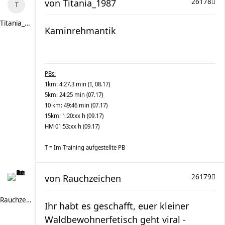
von
Titania_1987
26178
Titania_1987
Kaminrehmantik
PBs:
1km: 4:27.3 min (T, 08.17)
5km: 24:25 min (07.17)
10 km: 49:46 min (07.17)
15km: 1:20:xx h (09.17)
HM 01:53:xx h (09.17)
T = Im Training aufgestellte PB
von
Rauchzeichen
26179
Rauchzeichen
Ihr habt es geschafft, euer kleiner
Waldbewohnerfetisch geht viral -