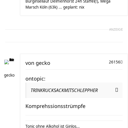
Burginsellauf Delmenhorst 24h Staffel(!), Mega
Marsch Köln (63k) ... geplant: nix
ANZEIGE
von
gecko
26156
gecko
ontopic:
TRINKRUCKSACKMITSCHLEPPHER
Komprehssionsstrümpfe
Tonic ohne Alkohol ist Ginlos...