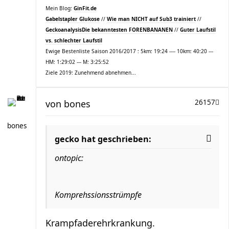
Mein Blog:
GinFit.de
Gabelstapler Glukose
//
Wie man NICHT auf Sub3 trainiert
//
Geckoanalysis
Die bekanntesten FORENBANANEN
//
Guter Laufstil
vs. schlechter Laufstil
Ewige Bestenliste Saison 2016/2017 : 5km: 19:24 ---- 10km: 40:20 ---
HM: 1:29:02 --- M: 3:25:52
Ziele 2019: Zunehmend abnehmen...
von
bones
26157
bones
gecko hat geschrieben:
ontopic:
Komprehssionsstrümpfe
Krampfaderehrkrankung.