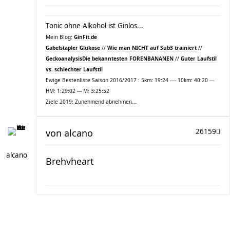
Tonic ohne Alkohol ist Ginlos...
Mein Blog:
GinFit.de
Gabelstapler Glukose
//
Wie man NICHT auf Sub3 trainiert
//
Geckoanalysis
Die bekanntesten FORENBANANEN
//
Guter Laufstil
vs. schlechter Laufstil
Ewige Bestenliste Saison 2016/2017 : 5km: 19:24 ---- 10km: 40:20 ---
HM: 1:29:02 --- M: 3:25:52
Ziele 2019: Zunehmend abnehmen...
von
alcano
26159
alcano
Brehvheart