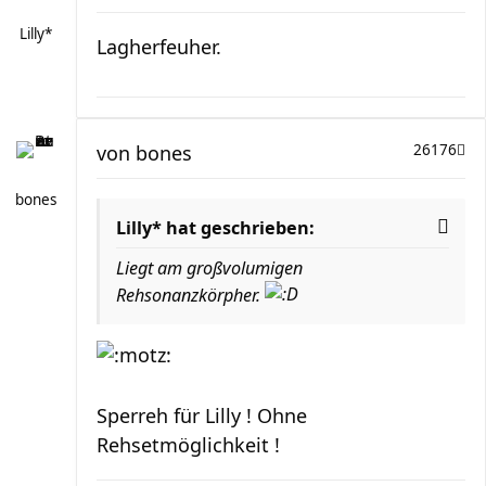
Lilly*
Lagherfeuher.
von
bones
26176
bones
Lilly* hat geschrieben:
Liegt am großvolumigen
Rehsonanzkörpher.
Sperreh für Lilly ! Ohne
Rehsetmöglichkeit !