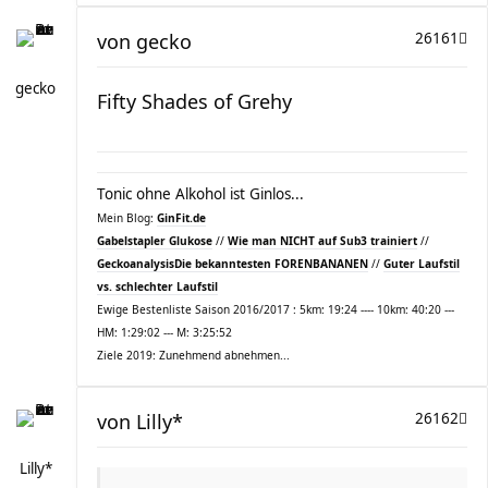
von
gecko
26161
gecko
Fifty Shades of Grehy
Tonic ohne Alkohol ist Ginlos...
Mein Blog:
GinFit.de
Gabelstapler Glukose
//
Wie man NICHT auf Sub3 trainiert
//
Geckoanalysis
Die bekanntesten FORENBANANEN
//
Guter Laufstil
vs. schlechter Laufstil
Ewige Bestenliste Saison 2016/2017 : 5km: 19:24 ---- 10km: 40:20 ---
HM: 1:29:02 --- M: 3:25:52
Ziele 2019: Zunehmend abnehmen...
von
Lilly*
26162
Lilly*