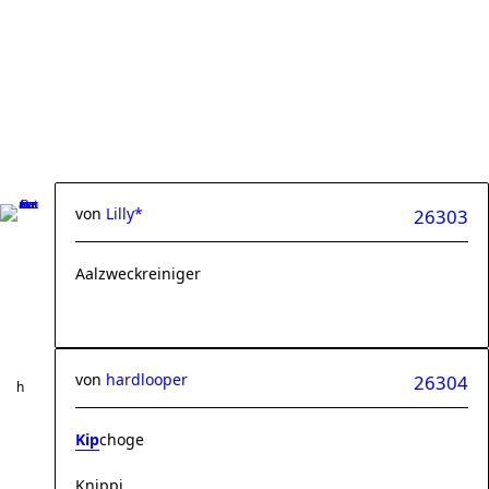
von
Lilly*
26303
Aalzweckreiniger
von
hardlooper
26304
Kip
choge
Knippi