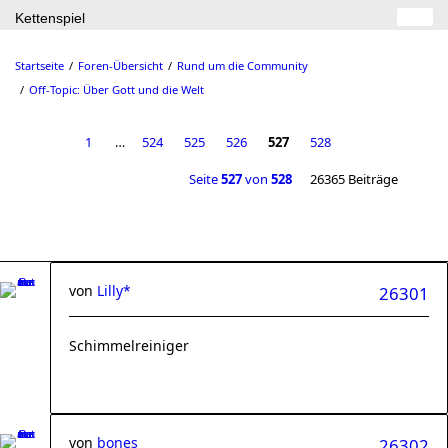
Kettenspiel
Startseite
Foren-Übersicht
Rund um die Community
Off-Topic: Über Gott und die Welt
1
…
524
525
526
527
528
Seite
527
von
528
26365 Beiträge
von
Lilly*
26301
Schimmelreiniger
von
bones
26302