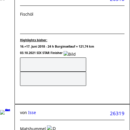
Fischöl
Highlights bisher:
16.+17. Juni 2018 - 24 h Burginsellauf = 121,74 km
03.10.2021 SIX STAR Finisher
von
Isse
26319
Matshummel