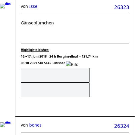
von
Isse
26323
Gänseblümchen
Highlights bisher:
16.+17. Juni 2018 - 24 h Burginsellauf = 121,74 km
03.10.2021 SIX STAR Finisher
von
bones
26324