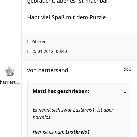
gebraucht, aber es ist machbar.
Habt viel Spaß mit dem Puzzle.
Zitieren
25.01.2012, 00:40
von
harriersand
56
harriersand
Matti hat geschrieben:
Es nennt sich zwar Lustkreis1, ist aber
harmlos.
Hier ist es nun:
Lustkreis1