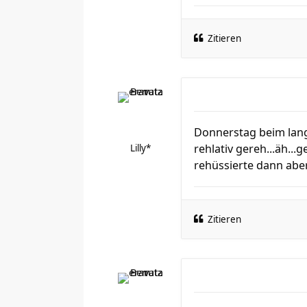
Zitieren
Donnerstag beim lang
rehlativ gereh...äh..
Lilly*
rehüssierte dann aber
Zitieren