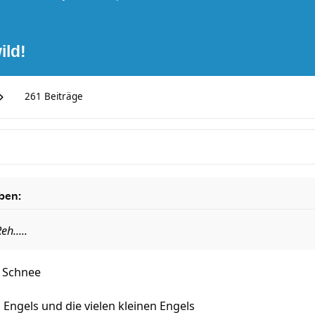
ild!
261 Beiträge
ben:
eh.....
n Schnee
 Engels und die vielen kleinen Engels