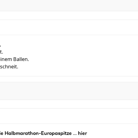
,
t.
einem Ballen.
schneit.
...
 die Halbmarathon-Europaspitze
hier