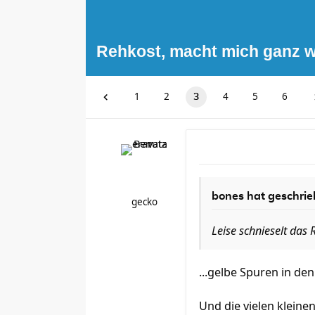
Rehkost, macht mich ganz w
1
2
4
5
6
3
bones hat geschrie
gecko
Leise schnieselt das R
...gelbe Spuren in de
Und die vielen kleinen