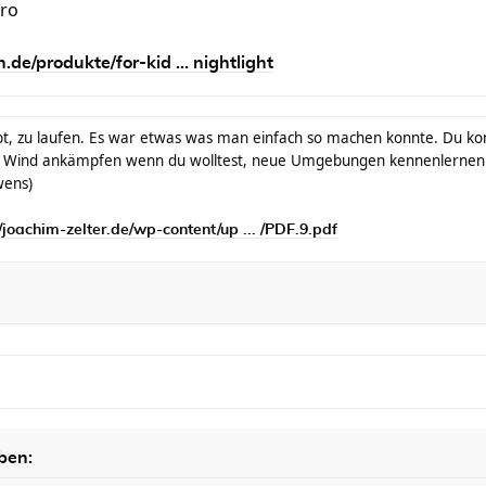
üro
e/produkte/for-kid ... nightlight
t, zu laufen. Es war etwas was man einfach so machen konnte. Du konn
 Wind ankämpfen wenn du wolltest, neue Umgebungen kennenlernen 
wens)
//joachim-zelter.de/wp-content/up ... /PDF.9.pdf
ben: