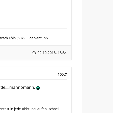
sch Köln (63k) ... geplant: nix
09.10.2018, 13:34
105
rde....mannomann.
test in jede Richtung laufen, schnell