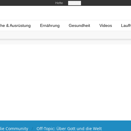
Hefte
Produkte
he & Ausrüstung
Ernährung
Gesundheit
Videos
Lauf
ie Community
Off-Topic: Über Gott und die Welt