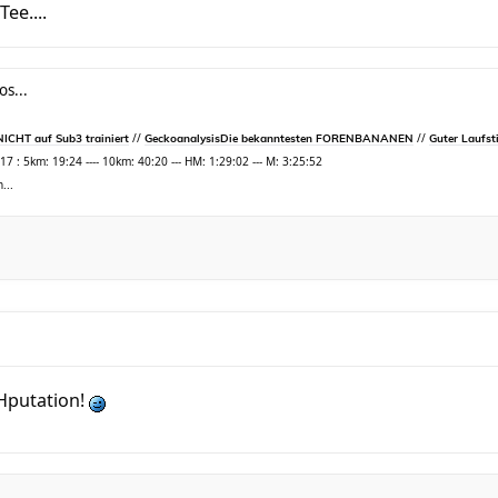
ee....
os...
//
//
ICHT auf Sub3 trainiert
Geckoanalysis
Die bekanntesten FORENBANANEN
Guter Laufsti
 : 5km: 19:24 ---- 10km: 40:20 --- HM: 1:29:02 --- M: 3:25:52
...
EHputation!