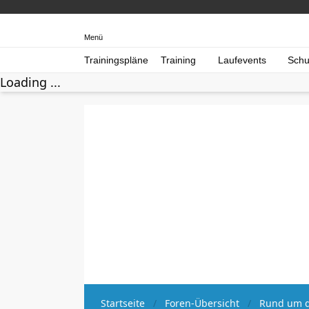
Menü
Trainingspläne
Training
Laufevents
Schu
Loading ...
Startseite
Foren-Übersicht
Rund um d