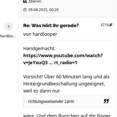
Zitieren
09.08.2025, 00:26
3716
Re: Was hört Ihr gerade?
von
hardlooper
hardlooper
Handgemacht.
https://www.youtube.com/watch?
v=jeYxuQ3 ... rt_radio=1
Vorsicht! Über 60 Minuten lang und als
Hintergrundbeschallung ungeeignet,
weil es dann nur
richtungsweisender Lärm
wäre. Und dem Burschen auf die Finger