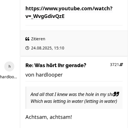
https://www.youtube.com/watch?
v=_WvgGdivQzE
Zitieren
24.08.2025, 15:10
3721
Re: Was hört Ihr gerade?
von
hardlooper
hardlooper
And all that I knew was the hole in my shoe
Which was letting in water (letting in water)
Achtsam, achtsam!