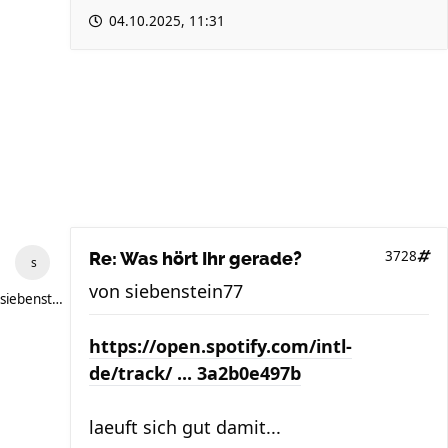
04.10.2025, 11:31
3728
Re: Was hört Ihr gerade?
von
siebenstein77
siebenstein77
https://open.spotify.com/intl-
de/track/ ... 3a2b0e497b
laeuft sich gut damit...