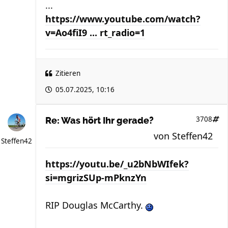
...
https://www.youtube.com/watch?
v=Ao4fiI9 ... rt_radio=1
Zitieren
05.07.2025, 10:16
3708
Re: Was hört Ihr gerade?
von
Steffen42
Steffen42
https://youtu.be/_u2bNbWIfek?
si=mgrizSUp-mPknzYn
RIP Douglas McCarthy.