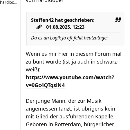
von
hardlooper
hardlooper
Steffen42
hat geschrieben:
01.08.2025, 12:23
Da es an Logik ja oft fehlt heutzutage:
Wenn es mir hier in diesem Forum mal
zu bunt wurde (ist ja auch in schwarz-
weiß):
https://www.youtube.com/watch?
v=9Gc4QTqslN4
Der junge Mann, der zur Musik
angemessen tanzt, ist übrigens kein
mit Glied der ausführenden Kapelle.
Geboren in Rotterdam, bürgerlicher