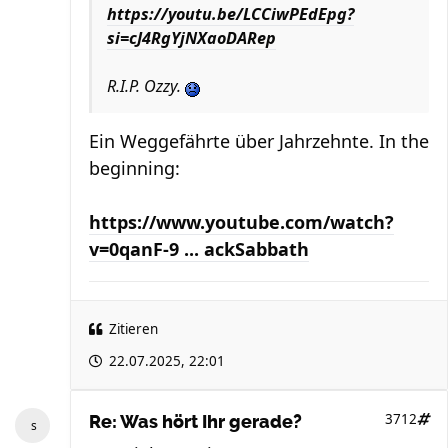
https://youtu.be/LCCiwPEdEpg?
si=cJ4RgYjNXaoDARep
R.I.P. Ozzy.
Ein Weggefährte über Jahrzehnte. In the
beginning:
https://www.youtube.com/watch?
v=0qanF-9 ... ackSabbath
Zitieren
22.07.2025, 22:01
3712
Re: Was hört Ihr gerade?