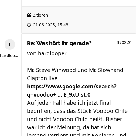
Zitieren
21.06.2025, 15:48
3702
Re: Was hört Ihr gerade?
von
hardlooper
hardlooper
Mr. Steve Winwood und Mr. Slowhand
Clapton live
https://www.google.com/search?
q=voodoo+ ... E_9xU,st:0
Auf jeden Fall habe ich jetzt final
begriffen, dass das Stück Voodoo Chile
und nicht Voodoo Child heißt. Bisher
war ich der Meinung, da hat sich
jemand vertippt und mit Kopieren und