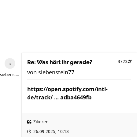
3723
Re: Was hört Ihr gerade?
von
siebenstein77
siebenstein77
https://open.spotify.com/intl-
de/track/ ... adba4649fb
Zitieren
26.09.2025, 10:13