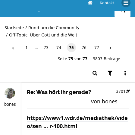
Kontakt
Was hört Ihr gerade?
Startseite
Rund um die Community
Off-Topic: Über Gott und die Welt
1
…
73
74
75
76
77
Seite
75
von
77
3803 Beiträge
3701
Re: Was hört Ihr gerade?
von
bones
bones
https://www1.wdr.de/mediathek/vide
o/sen ... r-100.html