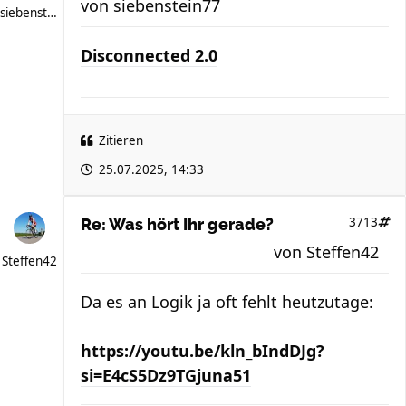
von
siebenstein77
siebenstein77
Disconnected 2.0
Zitieren
25.07.2025, 14:33
3713
Re: Was hört Ihr gerade?
von
Steffen42
Steffen42
Da es an Logik ja oft fehlt heutzutage:
https://youtu.be/kln_bIndDJg?
si=E4cS5Dz9TGjuna51