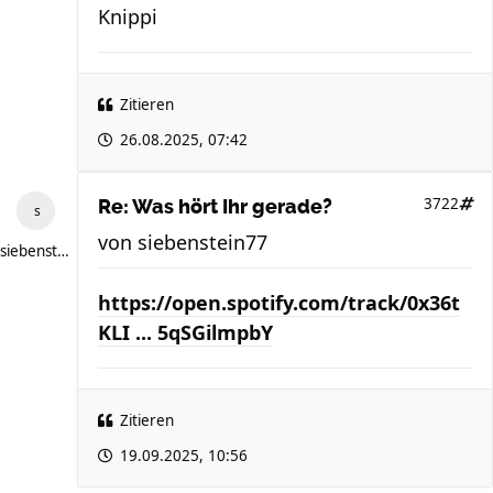
Knippi
Zitieren
26.08.2025, 07:42
3722
Re: Was hört Ihr gerade?
von
siebenstein77
siebenstein77
https://open.spotify.com/track/0x36t
KLI ... 5qSGilmpbY
Zitieren
19.09.2025, 10:56