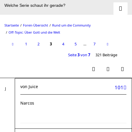
Welche Serie schaut ihr gerade?
Startseite
Foren-Übersicht
Rund um die Community
Off-Topic: Über Gott und die Welt
1
2
3
4
5
…
7
Seite
3
von
7
321 Beiträge
von
Juice
101
Narcos