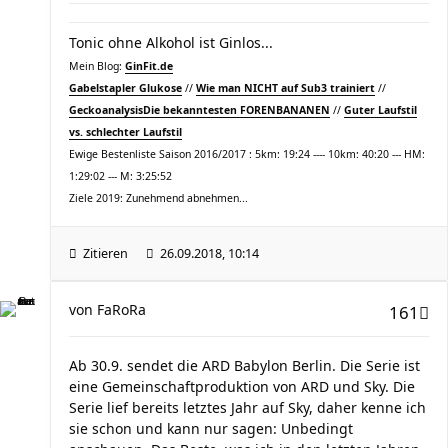
Tonic ohne Alkohol ist Ginlos...
Mein Blog:
GinFit.de
Gabelstapler Glukose
//
Wie man NICHT auf Sub3 trainiert
//
Geckoanalysis
Die bekanntesten FORENBANANEN
//
Guter Laufstil
vs. schlechter Laufstil
Ewige Bestenliste Saison 2016/2017 : 5km: 19:24 ---- 10km: 40:20 --- HM:
1:29:02 --- M: 3:25:52
Ziele 2019: Zunehmend abnehmen...
Zitieren
26.09.2018, 10:14
von
FaRoRa
161
Ab 30.9. sendet die ARD Babylon Berlin. Die Serie ist
eine Gemeinschaftproduktion von ARD und Sky. Die
Serie lief bereits letztes Jahr auf Sky, daher kenne ich
sie schon und kann nur sagen: Unbedingt