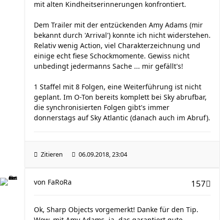
mit alten Kindheitserinnerungen konfrontiert.
Dem Trailer mit der entzückenden Amy Adams (mir
bekannt durch 'Arrival') konnte ich nicht widerstehen.
Relativ wenig Action, viel Charakterzeichnung und
einige echt fiese Schockmomente. Gewiss nicht
unbedingt jedermanns Sache ... mir gefällt's!
1 Staffel mit 8 Folgen, eine Weiterführung ist nicht
geplant. Im O-Ton bereits komplett bei Sky abrufbar,
die synchronisierten Folgen gibt's immer
donnerstags auf Sky Atlantic (danach auch im Abruf).
Zitieren
06.09.2018, 23:04
von
FaRoRa
157
Ok, Sharp Objects vorgemerkt! Danke für den Tip.
Wow, mit Amy Adams, ja, das garantiert gute