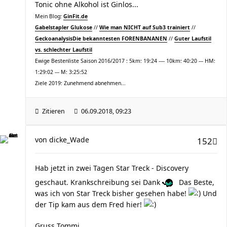
Tonic ohne Alkohol ist Ginlos...
Mein Blog:
GinFit.de
Gabelstapler Glukose
//
Wie man NICHT auf Sub3 trainiert
//
Geckoanalysis
Die bekanntesten FORENBANANEN
//
Guter Laufstil
vs. schlechter Laufstil
Ewige Bestenliste Saison 2016/2017 : 5km: 19:24 ---- 10km: 40:20 --- HM:
1:29:02 --- M: 3:25:52
Ziele 2019: Zunehmend abnehmen...
Zitieren
06.09.2018, 09:23
von
dicke_Wade
152
Hab jetzt in zwei Tagen Star Treck - Discovery
geschaut. Krankschreibung sei Dank
Das Beste,
was ich von Star Treck bisher gesehen habe!
Und
der Tip kam aus dem Fred hier!
Gruss Tommi