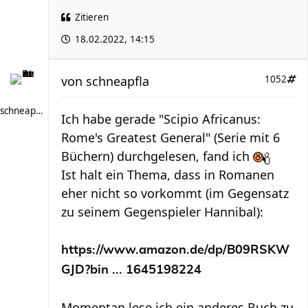
Zitieren
18.02.2022, 14:15
von
schneapfla
1052
schneapfla
Ich habe gerade "Scipio Africanus:
Rome's Greatest General" (Serie mit 6
Büchern) durchgelesen, fand ich
Ist halt ein Thema, dass in Romanen
eher nicht so vorkommt (im Gegensatz
zu seinem Gegenspieler Hannibal):
https://www.amazon.de/dp/B09RSKW
GJD?bin ... 1645198224
Momentan lese ich ein anderes Buch zu