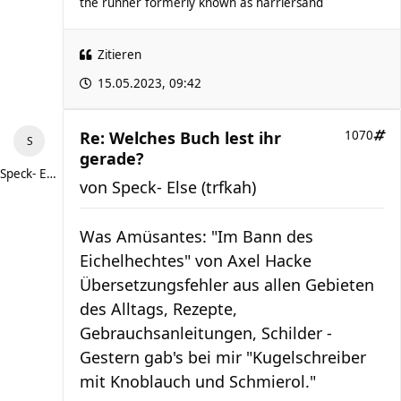
the runner formerly known as harriersand
Zitieren
15.05.2023, 09:42
Re: Welches Buch lest ihr
1070
gerade?
Speck- Else (trfkah)
von
Speck- Else (trfkah)
Was Amüsantes: "Im Bann des
Eichelhechtes" von Axel Hacke
Übersetzungsfehler aus allen Gebieten
des Alltags, Rezepte,
Gebrauchsanleitungen, Schilder -
Gestern gab's bei mir "Kugelschreiber
mit Knoblauch und Schmierol."