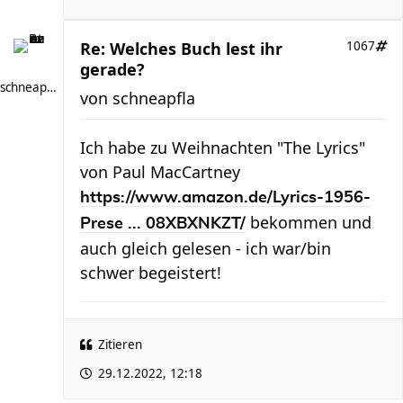
Re: Welches Buch lest ihr
1067
gerade?
schneapfla
von
schneapfla
Ich habe zu Weihnachten "The Lyrics"
von Paul MacCartney
https://www.amazon.de/Lyrics-1956-
bekommen und
Prese ... 08XBXNKZT/
auch gleich gelesen - ich war/bin
schwer begeistert!
Zitieren
29.12.2022, 12:18