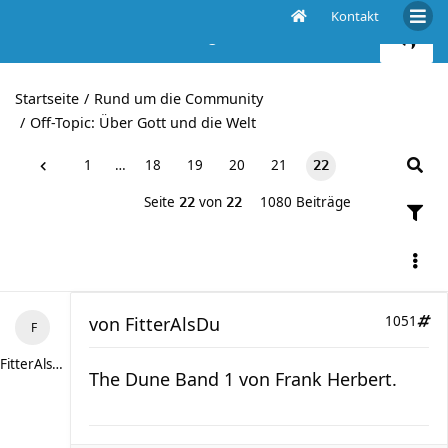
Kontakt
Welches Buch lest ihr gerade?
Startseite
Rund um die Community
Off-Topic: Über Gott und die Welt
1
…
18
19
20
21
22
Seite
von
1080 Beiträge
22
22
von
FitterAlsDu
1051
FitterAlsDu
The Dune Band 1 von Frank Herbert.