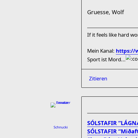
Gruesse, Wolf
If it feels like hard 
Mein Kanal:
https:/
Sport ist Mord...
Zitieren
SÓLSTAFIR “LÁGN
Schnucki
SÓLSTAFIR “Miðaf