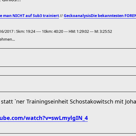
e man NICHT auf Sub3 trainiert
//
Geckoanalysis
Die bekanntesten FOR
/2017 : 5km: 19:24 ---- 10km: 40:20 --- HM: 1:29:02 --- M: 3:25:52
ehmen...
r, statt `ner Trainingseinheit Schostakowitsch mit J
tube.com/watch?v=swLmylgIN_4