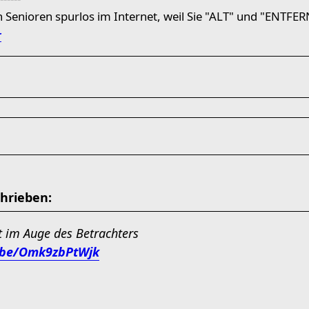
 Senioren spurlos im Internet, weil Sie "ALT" und "ENTFER
r
chrieben:
gt im Auge des Betrachters
u.be/Omk9zbPtWjk