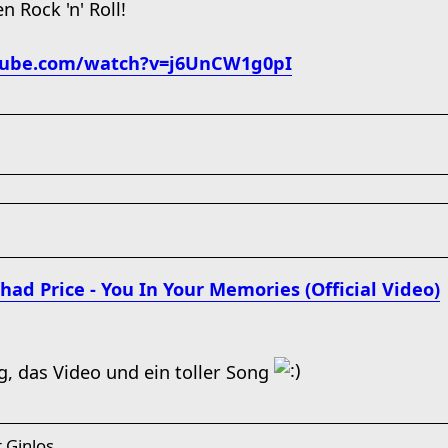
n Rock 'n' Roll!
tube.com/watch?v=j6UnCW1g0pI
had Price - You In Your Memories (Official Video)
tig, das Video und ein toller Song
 Ginlos...