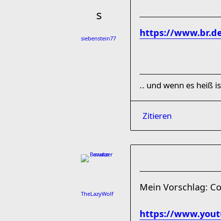
https://www.br.d
siebenstein77
.. und wenn es heiß is
Zitieren
Mein Vorschlag: Co
TheLazyWolf
https://www.you