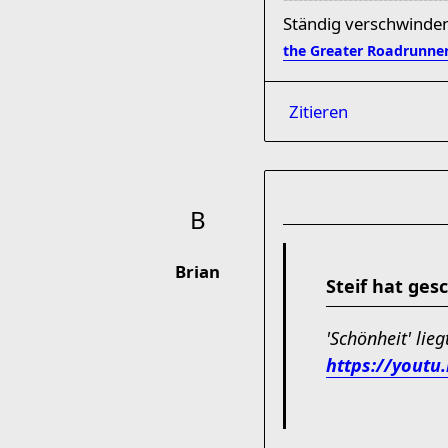
Ständig verschwinden
the Greater Roadrunne
Zitieren
Brian
Steif hat ges
'Schönheit' lie
https://yout