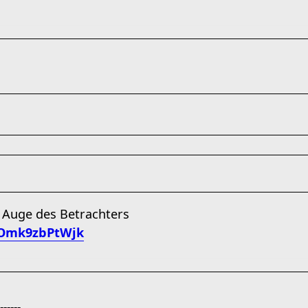
m Auge des Betrachters
/Omk9zbPtWjk
------