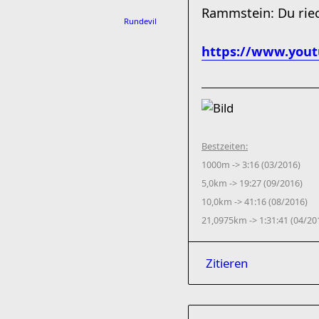
Rammstein: Du riec
Rundevil
https://www.yout
Bestzeiten:
1000m -> 3:16 (03/2016)
5,0km -> 19:27 (09/2016)
10,0km -> 41:16 (08/2016)
21,0975km -> 1:31:41 (04/20
Zitieren