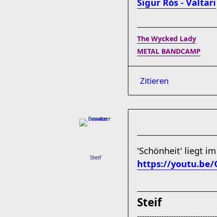
Sigur Rós - Valtari
The Wycked Lady
METAL BANDCAMP
Zitieren
'Schönheit' liegt i
Steif
https://youtu.be
Steif
---------------------------------