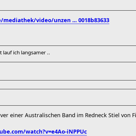
e/mediathek/video/unzen ... 0018b83633
t lauf ich langsamer ..
ver einer Australischen Band im Redneck Stiel von Fi
tube.com/watch?v=e4Ao-iNPPUc