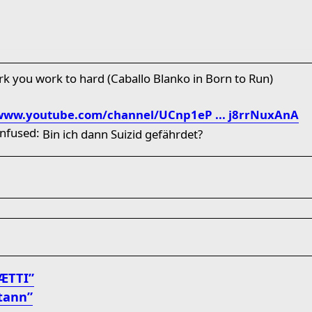
work you work to hard (Caballo Blanko in Born to Run)
/www.youtube.com/channel/UCnp1eP ... j8rrNuxAnA
Bin ich dann Suizid gefährdet?
ÆTTI”
tann”