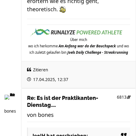
erörtern wie es richtig geht,
theoretisch.
Über mich
wo ich herkomme
Am Anfang war da der Bauchspeck
und wo
ich zuletzt gelaufen bin
Joels Daily Challenge - Streakrunning
Zitieren
17.04.2025, 12:37
6813
Re: Es ist der Praktikanten-
Dienstag....
bones
von
bones
JoelH
hat geschrieben: