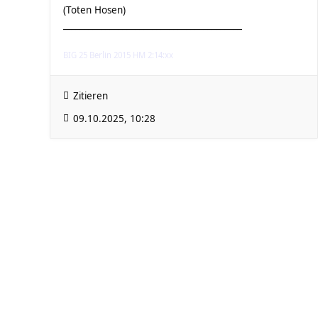
(Toten Hosen)
__________________________________________
BIG 25 Berlin 2015 HM 2:14:xx
Zitieren
09.10.2025, 10:28