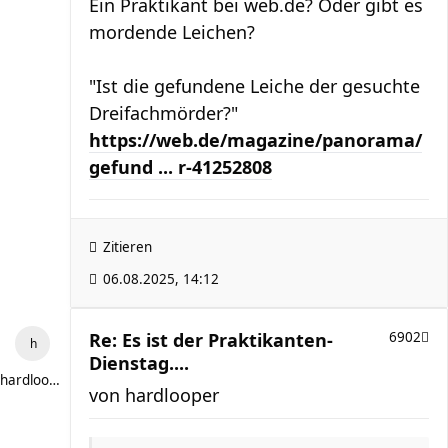
Ein Praktikant bei web.de? Oder gibt es
mordende Leichen?
"Ist die gefundene Leiche der gesuchte
Dreifachmörder?"
https://web.de/magazine/panorama/
gefund ... r-41252808
Zitieren
06.08.2025, 14:12
Re: Es ist der Praktikanten-
6902
Dienstag....
hardlooper
von
hardlooper