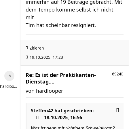
immerhin auf 19 Beiträge gebracht. Mit
dem Tempo komme selbst ich nicht
mit.
Tim hat scheinbar resigniert.
Zitieren
19.10.2025, 17:23
Re: Es ist der Praktikanten-
6924
Dienstag....
hardlooper
von
hardlooper
Steffen42
hat geschrieben:
18.10.2025, 16:56
Was ist denn mit richtigem Schweinkram?