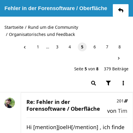
Fehler in der Forensoftware / Oberfläche
Startseite
Rund um die Community
Organisatorisches und Feedback
1
…
3
4
5
6
7
8
Seite
5
von
8
379 Beiträge
Re: Fehler in der
201
Forensoftware / Oberfläche
von
Tim
Hi [mention]JoelH[/mention] , ich finde