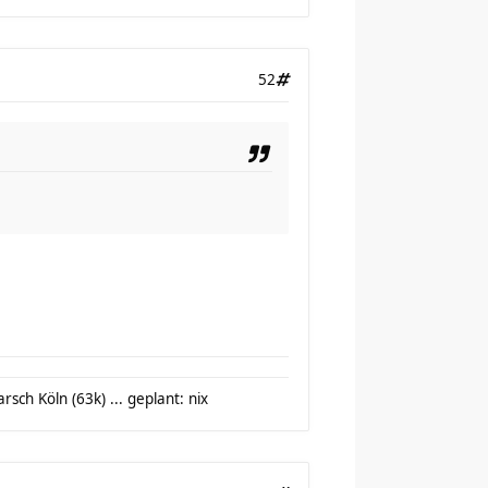
52
sch Köln (63k) ... geplant: nix