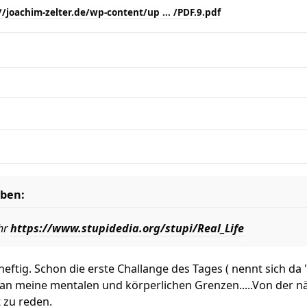
//joachim-zelter.de/wp-content/up ... /PDF.9.pdf
eben:
hr
https://www.stupidedia.org/stupi/Real_Life
u heftig. Schon die erste Challange des Tages ( nennt sich 
h an meine mentalen und körperlichen Grenzen.....Von der nä
t zu reden.