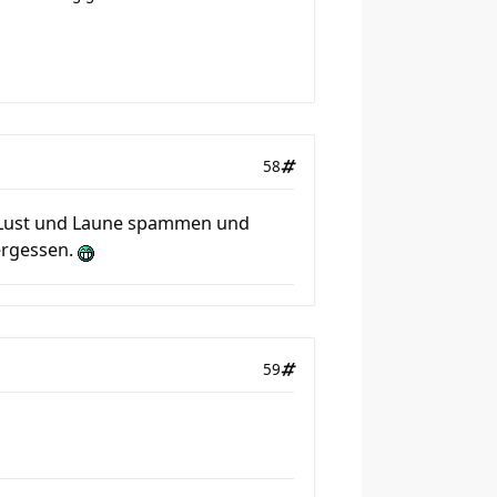
58
ch Lust und Laune spammen und
ergessen.
59