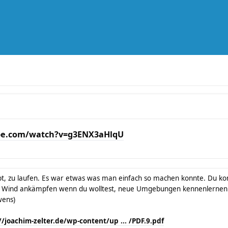
be.com/watch?v=g3ENX3aHlqU
t, zu laufen. Es war etwas was man einfach so machen konnte. Du konn
 Wind ankämpfen wenn du wolltest, neue Umgebungen kennenlernen 
wens)
//joachim-zelter.de/wp-content/up ... /PDF.9.pdf