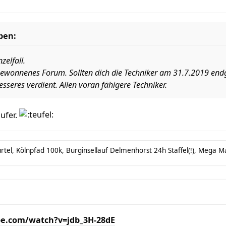
ben:
zelfall.
 gewonnenes Forum. Sollten dich die Techniker am 31.7.2019 endg
esseres verdient. Allen voran fähigere Techniker.
ufer.
tel, Kölnpfad 100k, Burginsellauf Delmenhorst 24h Staffel(!), Mega Mar
e.com/watch?v=jdb_3H-28dE