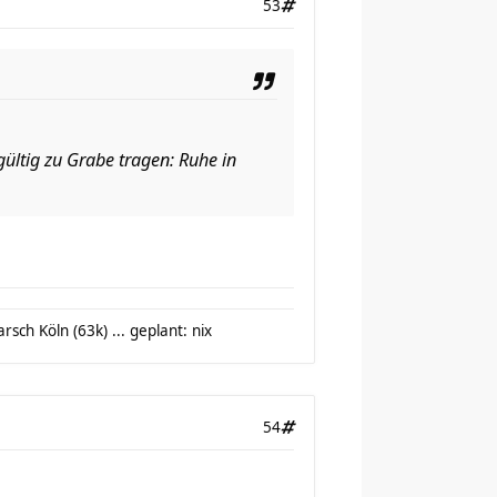
53
ültig zu Grabe tragen: Ruhe in
sch Köln (63k) ... geplant: nix
54