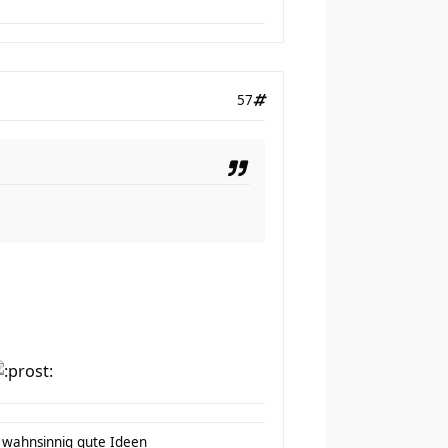
57
o wahnsinnig gute Ideen