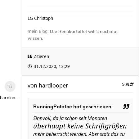
LG Christoph
mein Blog:
Die Rennkartoffel will's nochmal
wissen.
Zitieren
31.12.2020, 13:29
von
hardlooper
509
hardlooper
RunningPotatoe hat geschrieben:
Sinnvoll, da ja schon seit Monaten
überhaupt keine Schriftgrößen
mehr beherrscht werden. Aber statt das zu