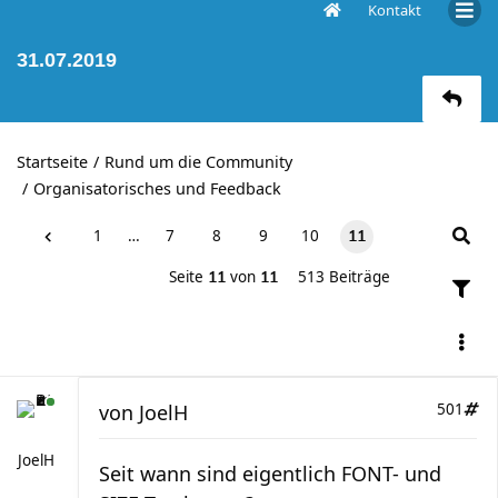
Kontakt
Gefundene Fehler nach Forenupdate vom
31.07.2019
Startseite
Rund um die Community
Organisatorisches und Feedback
1
…
7
8
9
10
11
Seite
von
513 Beiträge
11
11
von
JoelH
501
JoelH
Seit wann sind eigentlich FONT- und