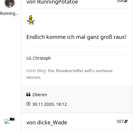
von
RunningPotatoe
506
RunningPotatoe
Endlich komme ich mal ganz groß raus!
LG Christoph
mein Blog:
Die Rennkartoffel will's nochmal
wissen.
Zitieren
30.11.2020, 18:12
von
dicke_Wade
507