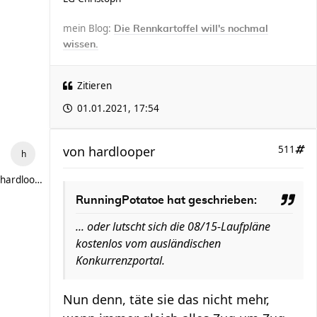
mein Blog:
Die Rennkartoffel will's nochmal
wissen.
Zitieren
01.01.2021, 17:54
von
hardlooper
511
hardlooper
RunningPotatoe hat geschrieben:
... oder lutscht sich die 08/15-Laufpläne
kostenlos vom ausländischen
Konkurrenzportal.
Nun denn, täte sie das nicht mehr,