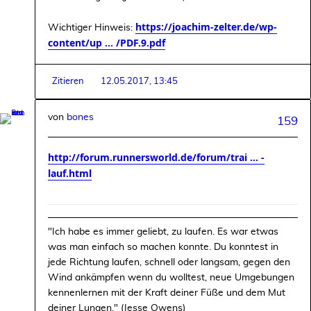
https://joachim-zelter.de/wp-
Wichtiger Hinweis:
content/up ... /PDF.9.pdf
Zitieren
12.05.2017, 13:45
von
bones
159
http://forum.runnersworld.de/forum/trai ... -
lauf.html
"Ich habe es immer geliebt, zu laufen. Es war etwas
was man einfach so machen konnte. Du konntest in
jede Richtung laufen, schnell oder langsam, gegen den
Wind ankämpfen wenn du wolltest, neue Umgebungen
kennenlernen mit der Kraft deiner Füße und dem Mut
deiner Lungen." (Jesse Owens)