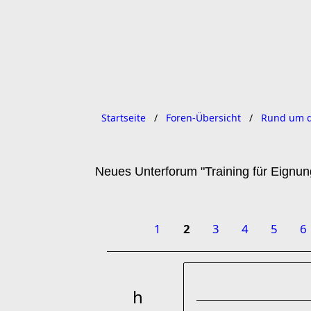
Startseite
Foren-Übersicht
Rund um d
Neues Unterforum "Training für Eignung
1
2
3
4
5
6