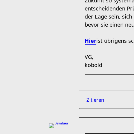
Zukunft so systemat
entscheidenden Prü
der Lage sein, sic
bevor sie einen ne
Hier
ist übrigens sc
VG,
kobold
Zitieren