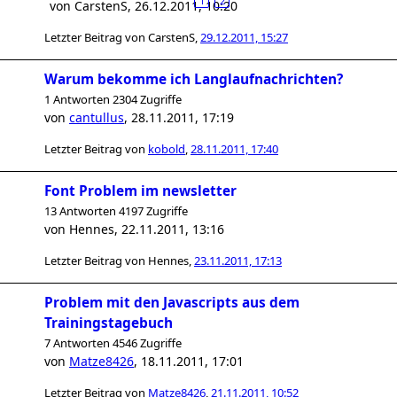
1
2
von
CarstenS
,
26.12.2011, 10:20
Letzter Beitrag von
CarstenS
,
29.12.2011, 15:27
Warum bekomme ich Langlaufnachrichten?
1 Antworten 2304 Zugriffe
von
cantullus
,
28.11.2011, 17:19
Letzter Beitrag von
kobold
,
28.11.2011, 17:40
Font Problem im newsletter
13 Antworten 4197 Zugriffe
von
Hennes
,
22.11.2011, 13:16
Letzter Beitrag von
Hennes
,
23.11.2011, 17:13
Problem mit den Javascripts aus dem
Trainingstagebuch
7 Antworten 4546 Zugriffe
von
Matze8426
,
18.11.2011, 17:01
Letzter Beitrag von
Matze8426
,
21.11.2011, 10:52