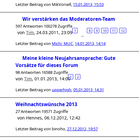
Letzter Beitrag von
MikVorsell
,
15.01.2013, 15:53
Wir verstärken das Moderatoren-Team
597 Antworten 100278 Zugriffe
1
8
9
10
11
12
von
Tim
,
24.03.2011, 23:09
…
Letzter Beitrag von
Michi_MUC
,
14.01.2013, 14:14
Meine kleine Neujahrsansprache: Gute
Vorsätze für dieses Forum
98 Antworten 16588 Zugriffe
1
2
von
Tim
,
01.01.2013, 14:00
Letzter Beitrag von
upperhigh
,
05.01.2013, 14:31
Weihnachtswünsche 2013
27 Antworten 19571 Zugriffe
von
Hennes
,
06.12.2012, 12:42
Letzter Beitrag von
binoho
,
27.12.2012, 19:57