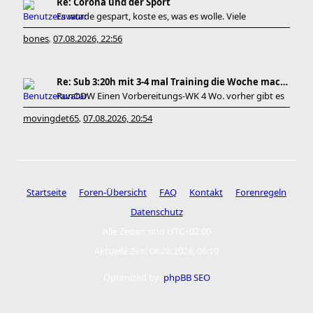
Re: Corona und der Sport
Es wurde gespart, koste es, was es wolle. Viele
bones
07.08.2026, 22:56
,
Re: Sub 3:20h mit 3-4 mal Training die Woche machb
RunODW Einen Vorbereitungs-WK 4 Wo. vorher gibt es
movingdet65
07.08.2026, 20:54
,
Startseite
Foren-Übersicht
FAQ
Kontakt
Forenregeln
Datenschutz
Alle Zeiten sind
UTC+02:00
Aktuelle Zeit: 08.08.2026, 06:19
Optimized by:
phpBB SEO