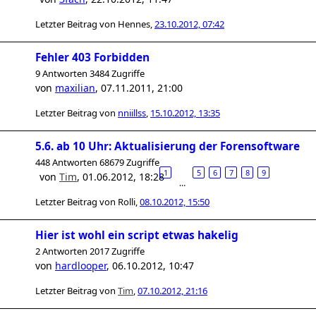
Letzter Beitrag von
Hennes
,
23.10.2012, 07:42
Fehler 403 Forbidden
9 Antworten 3484 Zugriffe
von
maxilian
,
07.11.2011, 21:00
Letzter Beitrag von
nniillss
,
15.10.2012, 13:35
5.6. ab 10 Uhr: Aktualisierung der Forensoftware
448 Antworten 68679 Zugriffe
1
5
6
7
8
9
von
Tim
,
01.06.2012, 18:28
…
Letzter Beitrag von
Rolli
,
08.10.2012, 15:50
Hier ist wohl ein script etwas hakelig
2 Antworten 2017 Zugriffe
von
hardlooper
,
06.10.2012, 10:47
Letzter Beitrag von
Tim
,
07.10.2012, 21:16