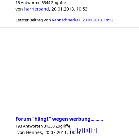
13 Antworten 3344 Zugriffe
von
harriersand
,
20.01.2013, 10:53
Letzter Beitrag von
Rennschnecke1
,
20.01.2013, 18:12
Forum "hängt" wegen werbung..........
193 Antworten 31338 Zugriffe
1
2
3
4
von
Hennes
,
20.07.2011, 18:54