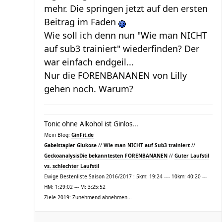
mehr. Die springen jetzt auf den ersten
Beitrag im Faden
Wie soll ich denn nun "Wie man NICHT
auf sub3 trainiert" wiederfinden? Der
war einfach endgeil...
Nur die FORENBANANEN von Lilly
gehen noch. Warum?
Tonic ohne Alkohol ist Ginlos...
Mein Blog:
GinFit.de
Gabelstapler Glukose
//
Wie man NICHT auf Sub3 trainiert
//
Geckoanalysis
Die bekanntesten FORENBANANEN
//
Guter Laufstil
vs. schlechter Laufstil
Ewige Bestenliste Saison 2016/2017 : 5km: 19:24 ---- 10km: 40:20 ---
HM: 1:29:02 --- M: 3:25:52
Ziele 2019: Zunehmend abnehmen...