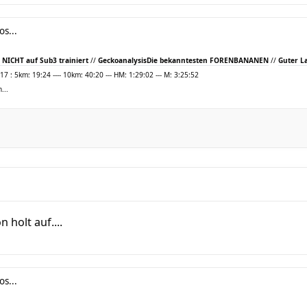
os...
NICHT auf Sub3 trainiert
//
Geckoanalysis
Die bekanntesten FORENBANANEN
//
Guter La
 : 5km: 19:24 ---- 10km: 40:20 --- HM: 1:29:02 --- M: 3:25:52
...
 holt auf....
os...