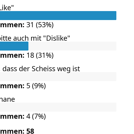
Like"
timmen:
31
(
53%
)
itte auch mit "Dislike"
timmen:
18
(
31%
)
, dass der Scheiss weg ist
timmen:
5
(
9%
)
anane
timmen:
4
(
7%
)
timmen:
58