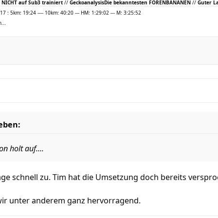
NICHT auf Sub3 trainiert
//
Geckoanalysis
Die bekanntesten FORENBANANEN
//
Guter La
 : 5km: 19:24 ---- 10km: 40:20 --- HM: 1:29:02 --- M: 3:25:52
...
eben:
n holt auf....
e schnell zu. Tim hat die Umsetzung doch bereits verspro
ir unter anderem ganz hervorragend.