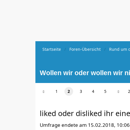
Startseite
Foren-Übersicht
Rund um d
Wollen wir oder wollen wir n
1
2
3
4
5
2
liked oder disliked ihr ein
Umfrage endete am 15.02.2018, 10:0