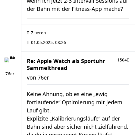
wenn ich jetzt 2-3 Intervall Sessions auf
der Bahn mit der Fitness-App mache?
Zitieren
01.05.2025, 08:26
Re: Apple Watch als Sportuhr
1504
Sammelthread
76er
von
76er
Keine Ahnung, ob es eine „ewig
fortlaufende“ Optimierung mit jedem
Lauf gibt.
Explizite „Kalibrierungsläufe“ auf der
Bahn sind aber sicher nicht zielführend,
da du ja permanent Kurven läufst.