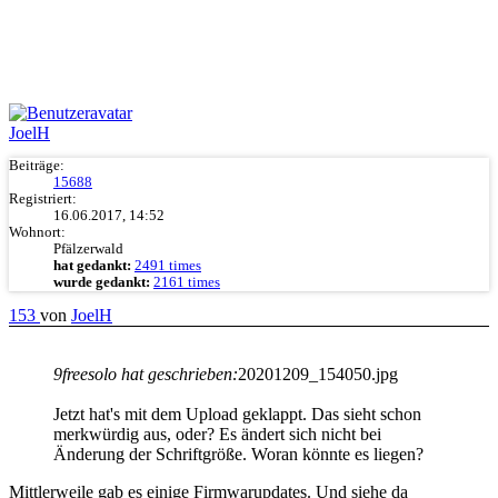
JoelH
Beiträge:
15688
Registriert:
16.06.2017, 14:52
Wohnort:
Pfälzerwald
hat gedankt:
2491 times
wurde gedankt:
2161 times
153
von
JoelH
9freesolo hat geschrieben:
20201209_154050.jpg
Jetzt hat's mit dem Upload geklappt. Das sieht schon
merkwürdig aus, oder? Es ändert sich nicht bei
Änderung der Schriftgröße. Woran könnte es liegen?
Mittlerweile gab es einige Firmwarupdates. Und siehe da