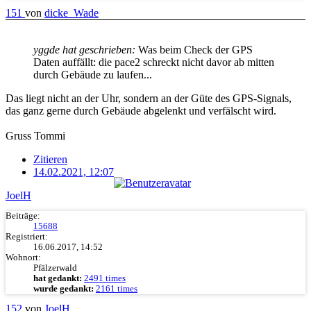
151
von
dicke_Wade
yggde hat geschrieben:
Was beim Check der GPS
Daten auffällt: die pace2 schreckt nicht davor ab mitten
durch Gebäude zu laufen...
Das liegt nicht an der Uhr, sondern an der Güte des GPS-Signals,
das ganz gerne durch Gebäude abgelenkt und verfälscht wird.
Gruss Tommi
Zitieren
14.02.2021, 12:07
JoelH
Beiträge:
15688
Registriert:
16.06.2017, 14:52
Wohnort:
Pfälzerwald
hat gedankt:
2491 times
wurde gedankt:
2161 times
152
von
JoelH