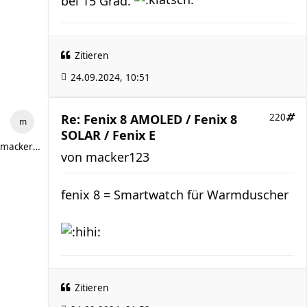
bei 15 Grad.
Zitieren
24.09.2024, 10:51
Re: Fenix 8 AMOLED / Fenix 8
220
SOLAR / Fenix E
macker123
von
macker123
fenix 8 = Smartwatch für Warmduscher
Zitieren