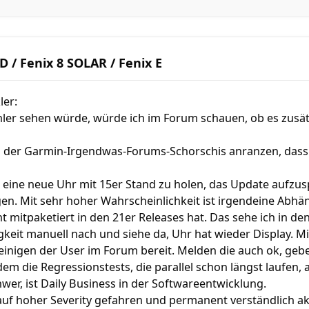
 / Fenix 8 SOLAR / Fenix E
ler:
ler sehen würde, würde ich im Forum schauen, ob es zusätz
 der Garmin-Irgendwas-Forums-Schorschis anranzen, dass d
e eine neue Uhr mit 15er Stand zu holen, das Update aufzu
n. Mit sehr hoher Wahrscheinlichkeit ist irgendeine Abhäng
ht mitpaketiert in den 21er Releases hat. Das sehe ich in d
gkeit manuell nach und siehe da, Uhr hat wieder Display. M
 einigen der User im Forum bereit. Melden die auch ok, geb
m die Regressionstests, die parallel schon längst laufen, 
hwer, ist Daily Business in der Softwareentwicklung.
 auf hoher Severity gefahren und permanent verständlich ak