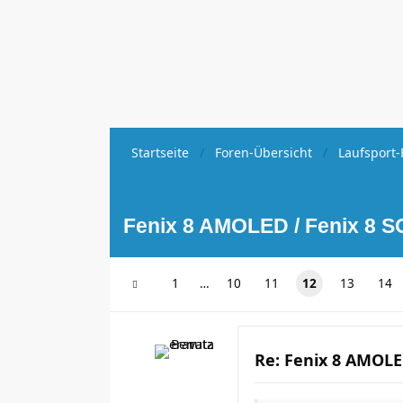
Startseite
Foren-Übersicht
Laufsport-
Fenix 8 AMOLED / Fenix 8 S
1
…
10
11
12
13
14
Re: Fenix 8 AMOLED