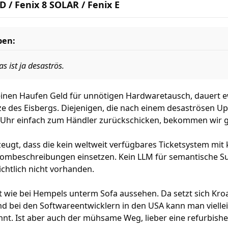
 / Fenix 8 SOLAR / Fenix E
ben:
s ist ja desaströs.
einen Haufen Geld für unnötigen Hardwaretausch, dauert 
ze des Eisbergs. Diejenigen, die nach einem desaströsen Upd
e Uhr einfach zum Händler zurückschicken, bekommen wir ga
zeugt, dass die kein weltweit verfügbares Ticketsystem mit 
ombeschreibungen einsetzen. Kein LLM für semantische Su
ichtlich nicht vorhanden.
 wie bei Hempels unterm Sofa aussehen. Da setzt sich Kroa
nd bei den Softwareentwicklern in den USA kann man vielle
nnt. Ist aber auch der mühsame Weg, lieber eine refurbish