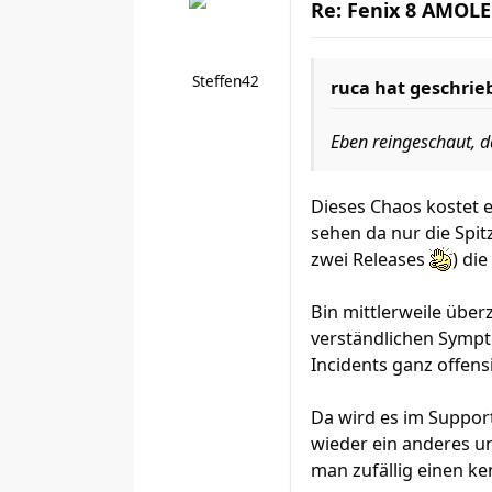
Re: Fenix 8 AMOLED
Steffen42
ruca
hat geschrie
Eben reingeschaut, da
Dieses Chaos kostet 
sehen da nur die Spit
zwei Releases
) di
Bin mittlerweile über
verständlichen Sympt
Incidents ganz offens
Da wird es im Support
wieder ein anderes u
man zufällig einen ke