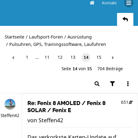
Kontakt
Fenix 8 AMOLED / Fenix 8 SOLAR / Fenix E
Startseite
Laufsport-Foren
Ausrüstung
Pulsuhren, GPS, Trainingssoftware, Laufuhren
1
…
11
12
13
15
14
Seite
von
704 Beiträge
14
15
651
Re: Fenix 8 AMOLED / Fenix 8
SOLAR / Fenix E
Steffen42
von
Steffen42
Das verkorkste Karten-Update auf