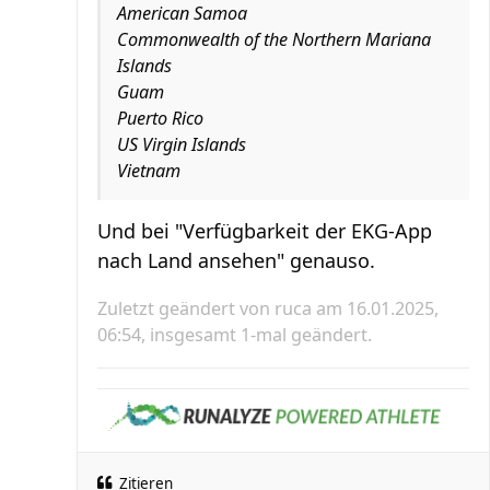
American Samoa
Commonwealth of the Northern Mariana
Islands
Guam
Puerto Rico
US Virgin Islands
Vietnam
Und bei "Verfügbarkeit der EKG-App
nach Land ansehen" genauso.
Zuletzt geändert von
ruca
am 16.01.2025,
06:54, insgesamt 1-mal geändert.
Zitieren