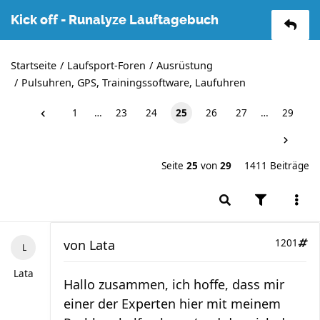
Kick off - Runalyze Lauftagebuch
Startseite
Laufsport-Foren
Ausrüstung
Pulsuhren, GPS, Trainingssoftware, Laufuhren
1
…
23
24
25
26
27
…
29
Seite
25
von
29
1411 Beiträge
von
Lata
1201
Lata
Hallo zusammen, ich hoffe, dass mir
einer der Experten hier mit meinem