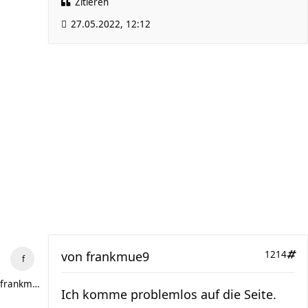
Zitieren
27.05.2022, 12:12
von
frankmue9
1214
frankmue9
Ich komme problemlos auf die Seite.