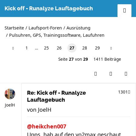
Kick off - Runalyze Lauftagebuch
Startseite
Laufsport-Foren
Ausrüstung
Pulsuhren, GPS, Trainingssoftware, Laufuhren
1
…
25
26
27
28
29
Seite
27
von
29
1411 Beiträge
1301
Re: Kick off - Runalyze
Lauftagebuch
JoelH
von
JoelH
@heikchen007
Upps, hab auf den vo2max geschaut,