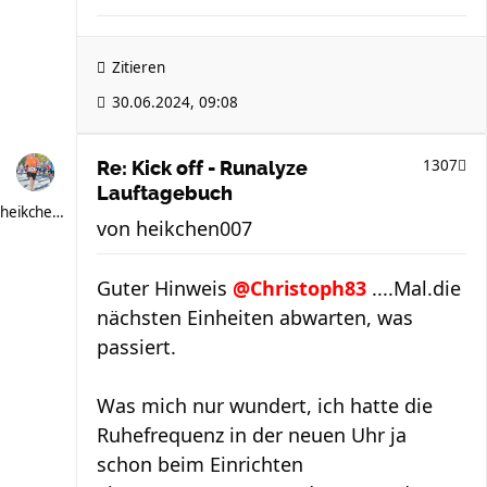
Zitieren
30.06.2024, 09:08
1307
Re: Kick off - Runalyze
Lauftagebuch
heikchen007
von
heikchen007
Guter Hinweis
@Christoph83
....Mal.die
nächsten Einheiten abwarten, was
passiert.
Was mich nur wundert, ich hatte die
Ruhefrequenz in der neuen Uhr ja
schon beim Einrichten