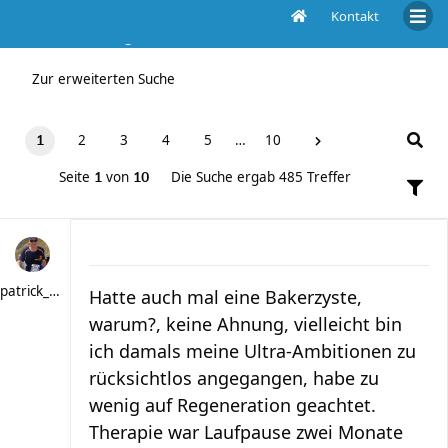
Kontakt
Die Suche ergab 485 Treffer
Zur erweiterten Suche
2
3
4
5
…
10
1
Seite
von
Die Suche ergab 485 Treffer
1
10
patrick_schere
Hatte auch mal eine Bakerzyste,
warum?, keine Ahnung, vielleicht bin
ich damals meine Ultra-Ambitionen zu
rücksichtlos angegangen, habe zu
wenig auf Regeneration geachtet.
Therapie war Laufpause zwei Monate