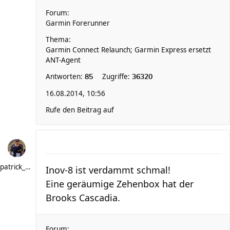
Forum:
Garmin Forerunner
Thema:
Garmin Connect Relaunch; Garmin Express ersetzt
ANT-Agent
Antworten:
Zugriffe:
85
36320
16.08.2014, 10:56
Rufe den Beitrag auf
patrick_schere
Inov-8 ist verdammt schmal!
Eine geräumige Zehenbox hat der
Brooks Cascadia.
Forum: